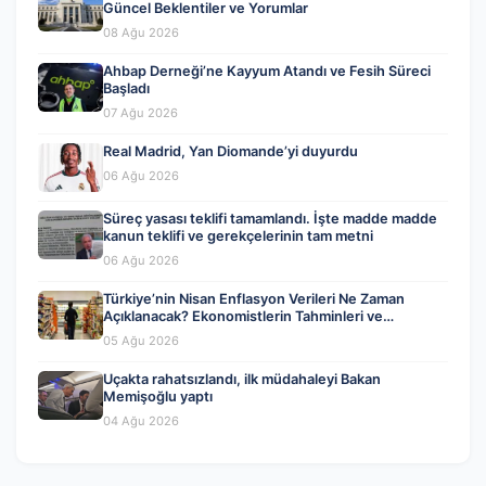
Güncel Beklentiler ve Yorumlar
08 Ağu 2026
Ahbap Derneği’ne Kayyum Atandı ve Fesih Süreci
Başladı
07 Ağu 2026
Real Madrid, Yan Diomande’yi duyurdu
06 Ağu 2026
Süreç yasası teklifi tamamlandı. İşte madde madde
kanun teklifi ve gerekçelerinin tam metni
06 Ağu 2026
Türkiye’nin Nisan Enflasyon Verileri Ne Zaman
Açıklanacak? Ekonomistlerin Tahminleri ve
Beklentiler
05 Ağu 2026
Uçakta rahatsızlandı, ilk müdahaleyi Bakan
Memişoğlu yaptı
04 Ağu 2026