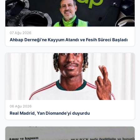
07 Ağu 2026
Ahbap Derneği’ne Kayyum Atandı ve Fesih Süreci Başladı
06 Ağu 2026
Real Madrid, Yan Diomande’yi duyurdu