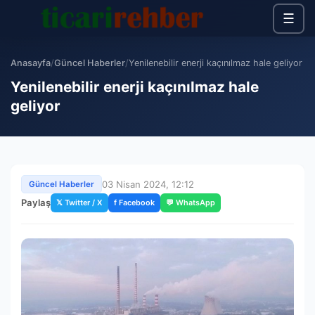
☰
Anasayfa
/
Güncel Haberler
/
Yenilenebilir enerji kaçınılmaz hale geliyor
Yenilenebilir enerji kaçınılmaz hale
geliyor
03 Nisan 2024, 12:12
Güncel Haberler
Paylaş
𝕏 Twitter / X
f Facebook
💬 WhatsApp