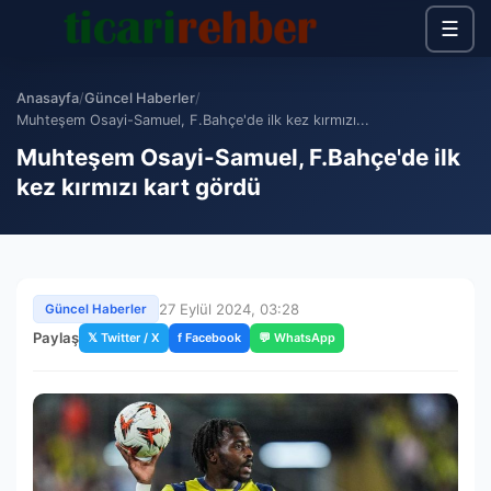
☰
Anasayfa
/
Güncel Haberler
/
Muhteşem Osayi-Samuel, F.Bahçe'de ilk kez kırmızı...
Muhteşem Osayi-Samuel, F.Bahçe'de ilk
kez kırmızı kart gördü
27 Eylül 2024, 03:28
Güncel Haberler
Paylaş
𝕏 Twitter / X
f Facebook
💬 WhatsApp