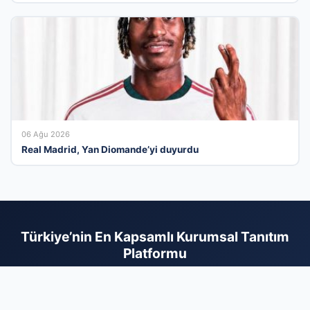
06 Ağu 2026
Real Madrid, Yan Diomande’yi duyurdu
Türkiye’nin En Kapsamlı Kurumsal Tanıtım
Platformu
İş dünyasının tüm paydaşlarını dijital bir ağda buluşturan firma
rehberi sayesinde, hizmetlerinizi arayan doğru kitleye saniyeler