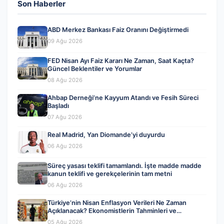
Son Haberler
ABD Merkez Bankası Faiz Oranını Değiştirmedi
09 Ağu 2026
FED Nisan Ayı Faiz Kararı Ne Zaman, Saat Kaçta?
Güncel Beklentiler ve Yorumlar
08 Ağu 2026
Ahbap Derneği’ne Kayyum Atandı ve Fesih Süreci
Başladı
07 Ağu 2026
Real Madrid, Yan Diomande’yi duyurdu
06 Ağu 2026
Süreç yasası teklifi tamamlandı. İşte madde madde
kanun teklifi ve gerekçelerinin tam metni
06 Ağu 2026
Türkiye’nin Nisan Enflasyon Verileri Ne Zaman
Açıklanacak? Ekonomistlerin Tahminleri ve
Beklentiler
05 Ağu 2026