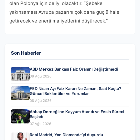
olan Polonya için de iyi olacaktır. “Şebeke
yakınsaması Avrupa pazarını çok daha güçlü hale
getirecek ve enerji maliyetlerini düşürecek.”
Son Haberler
ABD Merkez Bankası Faiz Oranını Değiştirmedi
09 Ağu 2026
FED Nisan Ayı Faiz Kararı Ne Zaman, Saat Kaçta?
Güncel Beklentiler ve Yorumlar
08 Ağu 2026
Ahbap Derneği’ne Kayyum Atandı ve Fesih Süreci
Başladı
07 Ağu 2026
Real Madrid, Yan Diomande’yi duyurdu