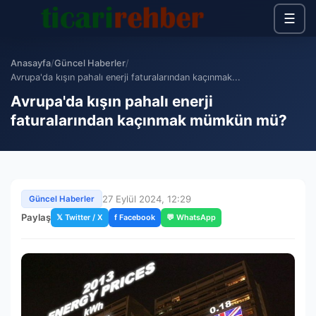
☰
Anasayfa
/
Güncel Haberler
/
Avrupa'da kışın pahalı enerji faturalarından kaçınmak...
Avrupa'da kışın pahalı enerji
faturalarından kaçınmak mümkün mü?
27 Eylül 2024, 12:29
Güncel Haberler
Paylaş
𝕏 Twitter / X
f Facebook
💬 WhatsApp