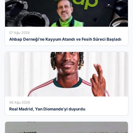
07 Ağu 2026
Ahbap Derneği’ne Kayyum Atandı ve Fesih Süreci Başladı
06 Ağu 2026
Real Madrid, Yan Diomande’yi duyurdu