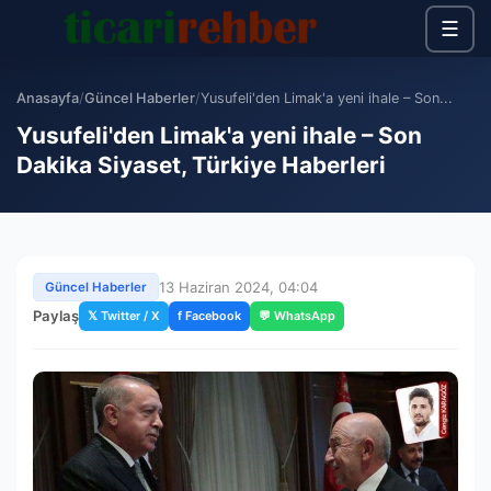
☰
Anasayfa
/
Güncel Haberler
/
Yusufeli'den Limak'a yeni ihale – Son...
Yusufeli'den Limak'a yeni ihale – Son
Dakika Siyaset, Türkiye Haberleri
13 Haziran 2024, 04:04
Güncel Haberler
Paylaş
𝕏 Twitter / X
f Facebook
💬 WhatsApp