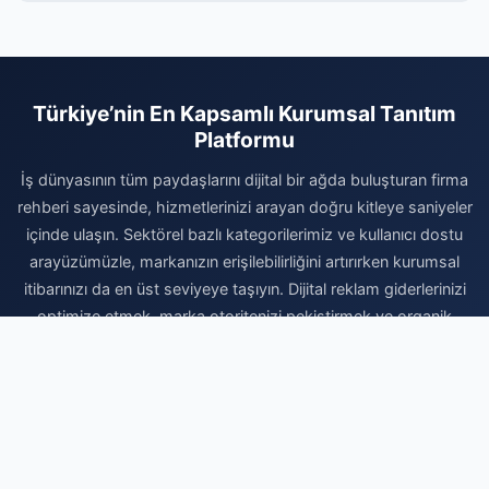
Türkiye’nin En Kapsamlı Kurumsal Tanıtım
Platformu
İş dünyasının tüm paydaşlarını dijital bir ağda buluşturan firma
rehberi sayesinde, hizmetlerinizi arayan doğru kitleye saniyeler
içinde ulaşın. Sektörel bazlı kategorilerimiz ve kullanıcı dostu
arayüzümüzle, markanızın erişilebilirliğini artırırken kurumsal
itibarınızı da en üst seviyeye taşıyın. Dijital reklam giderlerinizi
optimize etmek, marka otoritenizi pekiştirmek ve organik
büyüme avantajlarından faydalanmak için hemen kaydınızı
gerçekleştirin. Firmanızı ekleyerek dijital dünyadaki yerinizi
sağlamlaştırın ve büyüme yolculuğunuzda rakiplerinizin bir
adım önüne geçin. Profesyonel çözümlerle işinizi büyütmek
için doğru adrestesiniz.