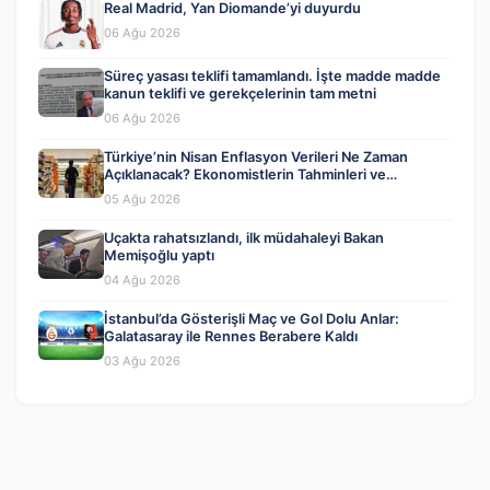
Real Madrid, Yan Diomande’yi duyurdu
06 Ağu 2026
Süreç yasası teklifi tamamlandı. İşte madde madde
kanun teklifi ve gerekçelerinin tam metni
06 Ağu 2026
Türkiye’nin Nisan Enflasyon Verileri Ne Zaman
Açıklanacak? Ekonomistlerin Tahminleri ve
Beklentiler
05 Ağu 2026
Uçakta rahatsızlandı, ilk müdahaleyi Bakan
Memişoğlu yaptı
04 Ağu 2026
İstanbul’da Gösterişli Maç ve Gol Dolu Anlar:
Galatasaray ile Rennes Berabere Kaldı
03 Ağu 2026