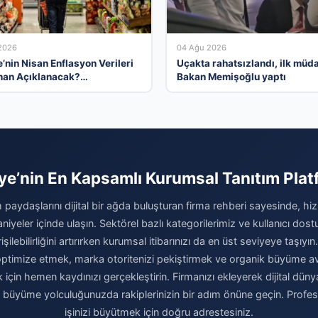
2026
04 Ağu 2026
’nin Nisan Enflasyon Verileri
Uçakta rahatsızlandı, ilk müd
an Açıklanacak?
Bakan Memişoğlu yaptı
istlerin Tahminleri ve
iler
ye’nin En Kapsamlı Kurumsal Tanıtım Pla
 paydaşlarını dijital bir ağda buluşturan firma rehberi sayesinde, hiz
niyeler içinde ulaşın. Sektörel bazlı kategorilerimiz ve kullanıcı do
şilebilirliğini artırırken kurumsal itibarınızı da en üst seviyeye taşıyın.
i optimize etmek, marka otoritenizi pekiştirmek ve organik büyüme av
için hemen kaydınızı gerçekleştirin. Firmanızı ekleyerek dijital dünya
e büyüme yolculuğunuzda rakiplerinizin bir adım önüne geçin. Profe
işinizi büyütmek için doğru adrestesiniz.