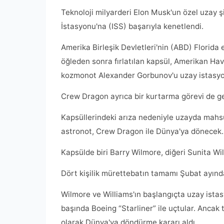
Teknoloji milyarderi Elon Musk'un özel uzay 
İstasyonu'na (ISS) başarıyla kenetlendi.
Amerika Birleşik Devletleri'nin (ABD) Florid
öğleden sonra fırlatılan kapsül, Amerikan Ha
kozmonot Alexander Gorbunov'u uzay istasyo
Crew Dragon ayrıca bir kurtarma görevi de ge
Kapsüllerindeki arıza nedeniyle uzayda mahsu
astronot, Crew Dragon ile Dünya'ya dönecek.
Kapsülde biri Barry Wilmore, diğeri Sunita Wil
Dört kişilik mürettebatın tamamı Şubat ayın
Wilmore ve Williams'ın başlangıçta uzay ista
başında Boeing “Starliner” ile uçtular. Ancak
olarak Dünya'ya döndürme kararı aldı.