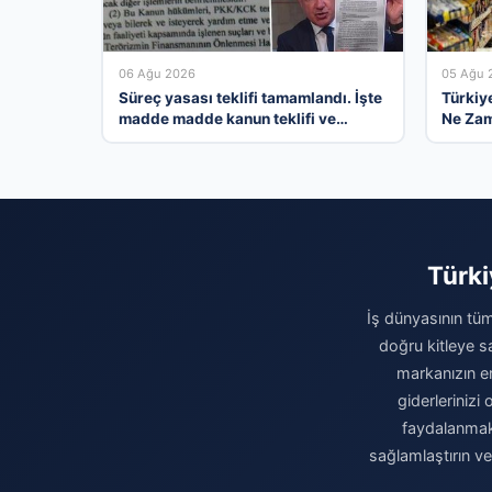
06 Ağu 2026
05 Ağu 
Süreç yasası teklifi tamamlandı. İşte
Türkiye
madde madde kanun teklifi ve
Ne Zam
gerekçelerinin tam metni
Ekonom
Beklent
Türki
İş dünyasının tüm
doğru kitleye sa
markanızın eri
giderleriniz
faydalanmak 
sağlamlaştırın v