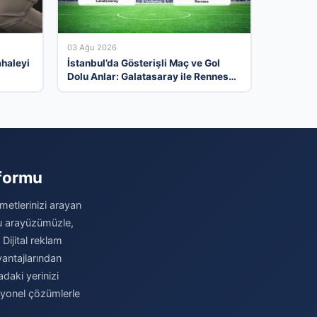
03 Ağu 2026
ahaleyi
İstanbul’da Gösterişli Maç ve Gol
Dolu Anlar: Galatasaray ile Rennes
Berabere Kaldı
tformu
metlerinizi arayan
stu arayüzümüzle,
 Dijital reklam
antajlarından
daki yerinizi
syonel çözümlerle