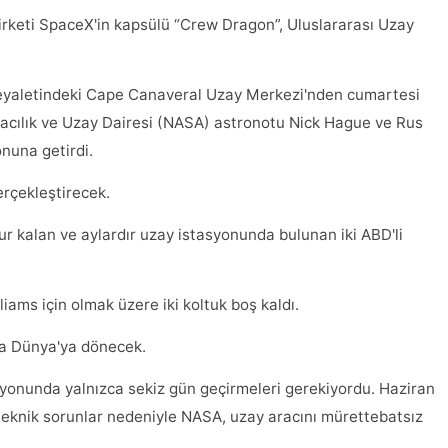
şirketi SpaceX'in kapsülü “Crew Dragon”, Uluslararası Uzay
a eyaletindeki Cape Canaveral Uzay Merkezi'nden cumartesi
vacılık ve Uzay Dairesi (NASA) astronotu Nick Hague ve Rus
nuna getirdi.
rçekleştirecek.
r kalan ve aylardır uzay istasyonunda bulunan iki ABD'li
liams için olmak üzere iki koltuk boş kaldı.
da Dünya'ya dönecek.
syonunda yalnızca sekiz gün geçirmeleri gerekiyordu. Haziran
 teknik sorunlar nedeniyle NASA, uzay aracını mürettebatsız