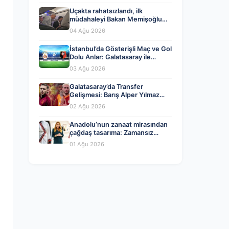
Uçakta rahatsızlandı, ilk
müdahaleyi Bakan Memişoğlu
yaptı
04 Ağu 2026
İstanbul’da Gösterişli Maç ve Gol
Dolu Anlar: Galatasaray ile
Rennes Berabere Kaldı
03 Ağu 2026
Galatasaray’da Transfer
Gelişmesi: Barış Alper Yılmaz
Ayrılığı mı Yaklaşıyor?
02 Ağu 2026
Anadolu’nun zanaat mirasından
çağdaş tasarıma: Zamansız
tasarımın kodlarına yolculuk
01 Ağu 2026