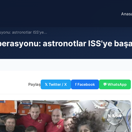
Anas
onu: astronotlar ISS'ye...
rasyonu: astronotlar ISS'ye başar
Paylaş
𝕏 Twitter / X
f Facebook
💬 WhatsApp