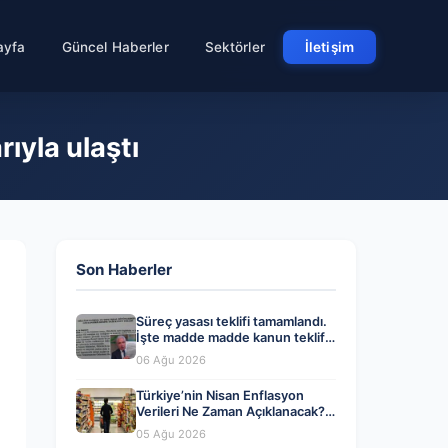
ayfa
Güncel Haberler
Sektörler
İletişim
ıyla ulaştı
Son Haberler
Süreç yasası teklifi tamamlandı.
İşte madde madde kanun teklifi
ve gerekçelerinin tam metni
06 Ağu 2026
Türkiye’nin Nisan Enflasyon
Verileri Ne Zaman Açıklanacak?
Ekonomistlerin Tahminleri ve
05 Ağu 2026
Beklentiler