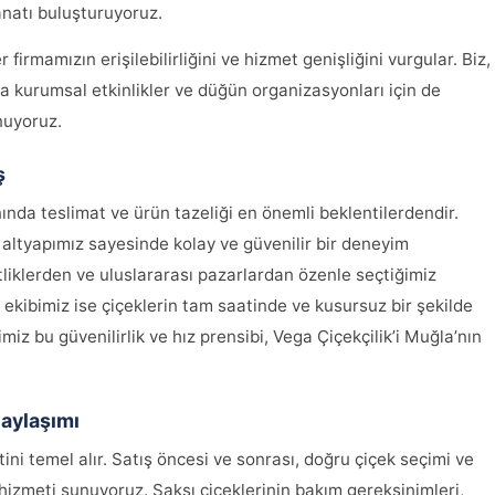
anatı buluşturuyoruz.
firmamızın erişilebilirliğini ve hizmet genişliğini vurgular. Biz,
 kurumsal etkinlikler ve düğün organizasyonları için de
nuyoruz.
ş
da teslimat ve ürün tazeliği en önemli beklentilerdendir.
ş altyapımız sayesinde kolay ve güvenilir bir deneyim
ftliklerden ve uluslararası pazarlardan özenle seçtiğimiz
e ekibimiz ise çiçeklerin tam saatinde ve kusursuz bir şekilde
iz bu güvenilirlik ve hız prensibi, Vega Çiçekçilik’i Muğla’nın
Paylaşımı
ni temel alır. Satış öncesi ve sonrası, doğru çiçek seçimi ve
izmeti sunuyoruz. Saksı çiçeklerinin bakım gereksinimleri,