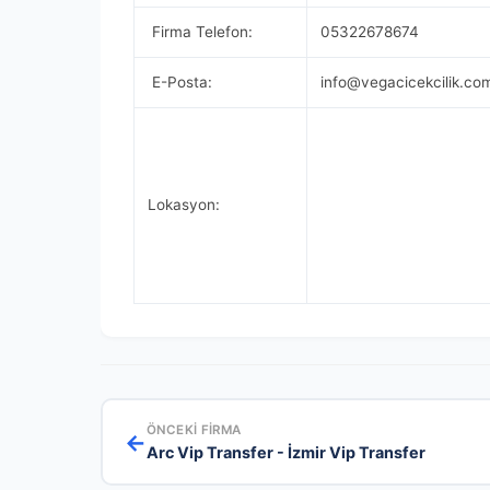
Firma Telefon:
05322678674
E-Posta:
info@vegacicekcilik.co
Lokasyon:
ÖNCEKI FIRMA
←
Arc Vip Transfer - İzmir Vip Transfer