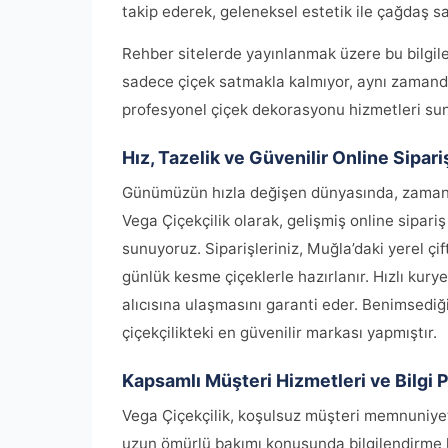
takip ederek, geleneksel estetik ile çağdaş s
Rehber sitelerde yayınlanmak üzere bu bilgiler 
sadece çiçek satmakla kalmıyor, aynı zamanda
profesyonel çiçek dekorasyonu hizmetleri su
Hız, Tazelik ve Güvenilir Online Sipari
Günümüzün hızla değişen dünyasında, zamanın
Vega Çiçekçilik olarak, gelişmiş online sipari
sunuyoruz. Siparişleriniz, Muğla’daki yerel çi
günlük kesme çiçeklerle hazırlanır. Hızlı kury
alıcısına ulaşmasını garanti eder. Benimsediğim
çiçekçilikteki en güvenilir markası yapmıştır.
Kapsamlı Müşteri Hizmetleri ve Bilgi 
Vega Çiçekçilik, koşulsuz müşteri memnuniyeti
uzun ömürlü bakımı konusunda bilgilendirme h