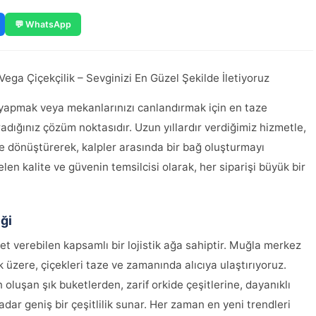
💬 WhatsApp
ga Çiçekçilik – Sevginizi En Güzel Şekilde İletiyoruz
t yapmak veya mekanlarınızı canlandırmak için en taze
adığınız çözüm noktasıdır. Uzun yıllardır verdiğimiz hizmetle,
e dönüştürerek, kalpler arasında bir bağ oluşturmayı
len kalite ve güvenin temsilcisi olarak, her siparişi büyük bir
iği
et verebilen kapsamlı bir lojistik ağa sahiptir. Muğla merkez
ak üzere, çiçekleri taze ve zamanında alıcıya ulaştırıyoruz.
luşan şık buketlerden, zarif orkide çeşitlerine, dayanıklı
dar geniş bir çeşitlilik sunar. Her zaman en yeni trendleri