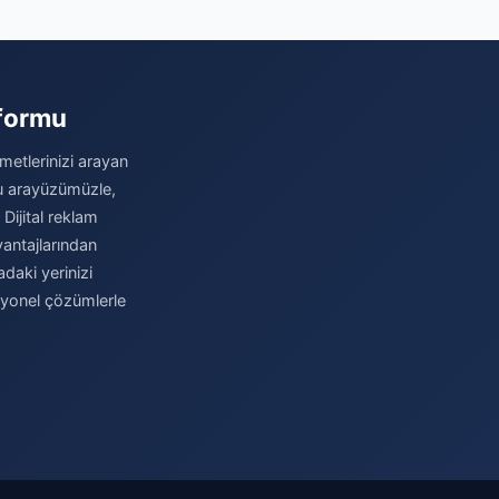
tformu
metlerinizi arayan
stu arayüzümüzle,
 Dijital reklam
antajlarından
daki yerinizi
syonel çözümlerle