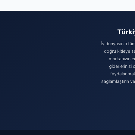
Türki
İş dünyasının tüm
doğru kitleye sa
markanızın eri
giderleriniz
faydalanmak 
sağlamlaştırın v