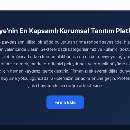
ye’nin En Kapsamlı Kurumsal Tanıtım Pla
 paydaşlarını dijital bir ağda buluşturan firma rehberi sayesinde, hiz
niyeler içinde ulaşın. Sektörel bazlı kategorilerimiz ve kullanıcı do
şilebilirliğini artırırken kurumsal itibarınızı da en üst seviyeye taşıyın.
i optimize etmek, marka otoritenizi pekiştirmek ve organik büyüme av
için hemen kaydınızı gerçekleştirin. Firmanızı ekleyerek dijital dünya
e büyüme yolculuğunuzda rakiplerinizin bir adım önüne geçin. Profe
işinizi büyütmek için doğru adrestesiniz.
Firma Ekle