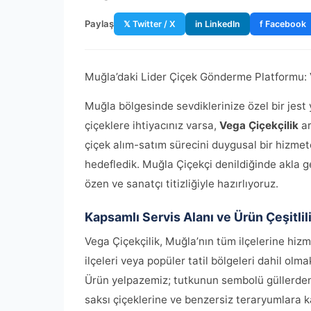
Paylaş
𝕏 Twitter / X
in LinkedIn
f Facebook
Muğla’daki Lider Çiçek Gönderme Platformu: Ve
Muğla bölgesinde sevdiklerinize özel bir jes
çiçeklere ihtiyacınız varsa,
Vega Çiçekçilik
ar
çiçek alım-satım sürecini duygusal bir hizmet
hedefledik. Muğla Çiçekçi denildiğinde akla ge
özen ve sanatçı titizliğiyle hazırlıyoruz.
Kapsamlı Servis Alanı ve Ürün Çeşitlil
Vega Çiçekçilik, Muğla’nın tüm ilçelerine hizm
ilçeleri veya popüler tatil bölgeleri dahil olm
Ürün yelpazemiz; tutkunun sembolü güllerden o
saksı çiçeklerine ve benzersiz teraryumlara ka