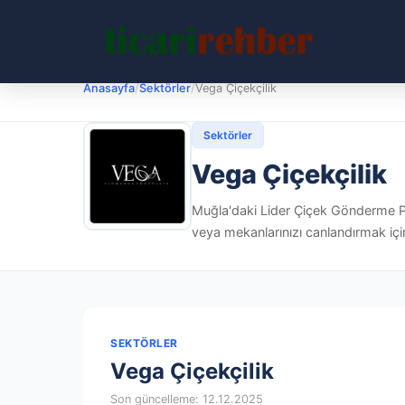
Anasayfa
/
Sektörler
/
Vega Çiçekçilik
Sektörler
Vega Çiçekçilik
Muğla'daki Lider Çiçek Gönderme Pla
veya mekanlarınızı canlandırmak için
SEKTÖRLER
Vega Çiçekçilik
Son güncelleme: 12.12.2025