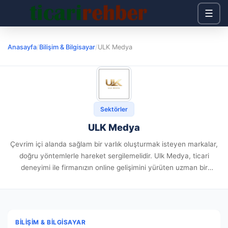
☰
Anasayfa
/
Bilişim & Bilgisayar
/
ULK Medya
Sektörler
ULK Medya
Çevrim içi alanda sağlam bir varlık oluşturmak isteyen markalar,
doğru yöntemlerle hareket sergilemelidir. Ulk Medya, ticari
deneyimi ile firmanızın online gelişimini yürüten uzman bir
kuruluştur. Dijital Medya Yöntemleri Firma vizyonunuzu en
başarılı biçimde sunmak arzuluyorsanız,...
BILIŞIM & BILGISAYAR