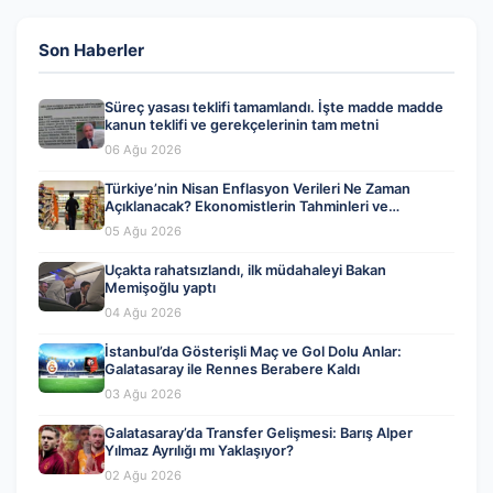
Son Haberler
Süreç yasası teklifi tamamlandı. İşte madde madde
kanun teklifi ve gerekçelerinin tam metni
06 Ağu 2026
Türkiye’nin Nisan Enflasyon Verileri Ne Zaman
Açıklanacak? Ekonomistlerin Tahminleri ve
Beklentiler
05 Ağu 2026
Uçakta rahatsızlandı, ilk müdahaleyi Bakan
Memişoğlu yaptı
04 Ağu 2026
İstanbul’da Gösterişli Maç ve Gol Dolu Anlar:
Galatasaray ile Rennes Berabere Kaldı
03 Ağu 2026
Galatasaray’da Transfer Gelişmesi: Barış Alper
Yılmaz Ayrılığı mı Yaklaşıyor?
02 Ağu 2026