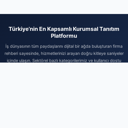
Türkiye’nin En Kapsamlı Kurumsal Tanıtım
Platformu
İş dünyasının tüm paydaşlarını dijital bir ağda buluşturan firma
rehberi sayesinde, hizmetlerinizi arayan doğru kitleye saniyeler
içinde ulaşın. Sektörel bazlı kategorilerimiz ve kullanıcı dostu
arayüzümüzle, markanızın erişilebilirliğini artırırken kurumsal
itibarınızı da en üst seviyeye taşıyın. Dijital reklam giderlerinizi
optimize etmek, marka otoritenizi pekiştirmek ve organik
büyüme avantajlarından faydalanmak için hemen kaydınızı
gerçekleştirin. Firmanızı ekleyerek dijital dünyadaki yerinizi
sağlamlaştırın ve büyüme yolculuğunuzda rakiplerinizin bir
adım önüne geçin. Profesyonel çözümlerle işinizi büyütmek
için doğru adrestesiniz.