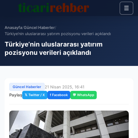
☰
Anasayfa
/
Güncel Haberler
/
Türkiye’nin uluslararası yatırım pozisyonu verileri açıklandı
Türkiye’nin uluslararası yatırım
pozisyonu verileri açıklandı
21 Nisan 2025, 16:41
Güncel Haberler
Paylaş
𝕏 Twitter / X
f Facebook
💬 WhatsApp