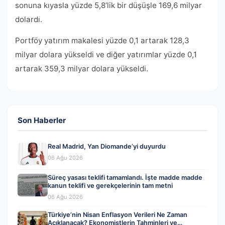
sonuna kıyasla yüzde 5,8’lik bir düşüşle 169,6 milyar
dolardı.
Portföy yatırım makalesi yüzde 0,1 artarak 128,3
milyar dolara yükseldi ve diğer yatırımlar yüzde 0,1
artarak 359,3 milyar dolara yükseldi.
Son Haberler
Real Madrid, Yan Diomande’yi duyurdu
06 Ağu 2026
Süreç yasası teklifi tamamlandı. İşte madde madde
kanun teklifi ve gerekçelerinin tam metni
06 Ağu 2026
Türkiye’nin Nisan Enflasyon Verileri Ne Zaman
Açıklanacak? Ekonomistlerin Tahminleri ve