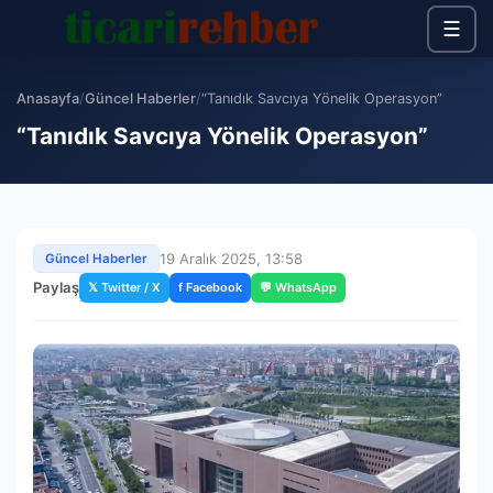
☰
Anasayfa
/
Güncel Haberler
/
“Tanıdık Savcıya Yönelik Operasyon”
“Tanıdık Savcıya Yönelik Operasyon”
19 Aralık 2025, 13:58
Güncel Haberler
Paylaş
𝕏 Twitter / X
f Facebook
💬 WhatsApp