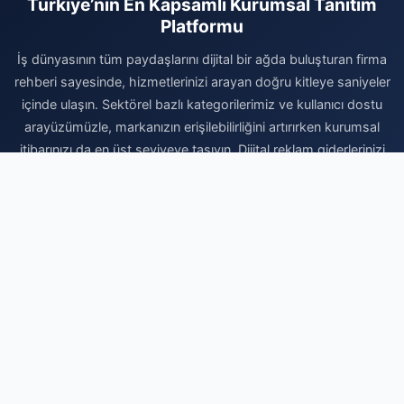
Türkiye’nin En Kapsamlı Kurumsal Tanıtım
Platformu
İş dünyasının tüm paydaşlarını dijital bir ağda buluşturan firma
rehberi sayesinde, hizmetlerinizi arayan doğru kitleye saniyeler
içinde ulaşın. Sektörel bazlı kategorilerimiz ve kullanıcı dostu
arayüzümüzle, markanızın erişilebilirliğini artırırken kurumsal
itibarınızı da en üst seviyeye taşıyın. Dijital reklam giderlerinizi
optimize etmek, marka otoritenizi pekiştirmek ve organik
büyüme avantajlarından faydalanmak için hemen kaydınızı
gerçekleştirin. Firmanızı ekleyerek dijital dünyadaki yerinizi
sağlamlaştırın ve büyüme yolculuğunuzda rakiplerinizin bir
adım önüne geçin. Profesyonel çözümlerle işinizi büyütmek
için doğru adrestesiniz.
Firma Ekle