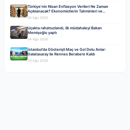
Türkiye’nin Nisan Enflasyon Verileri Ne Zaman
Açıklanacak? Ekonomistlerin Tahminleri ve
Beklentiler
05 Ağu 2026
Uçakta rahatsızlandı, ilk müdahaleyi Bakan
Memişoğlu yaptı
04 Ağu 2026
İstanbul’da Gösterişli Maç ve Gol Dolu Anlar:
Galatasaray ile Rennes Berabere Kaldı
03 Ağu 2026