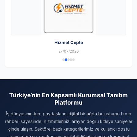
Hizmet Cepte
27/07/2026
Türkiye’nin En Kapsamlı Kurumsal Tanıtım
Platformu
İş dünyasının tüm paydaşlarını dijital bir ağda buluşturan firma
rehberi sayesinde, hizmetlerinizi arayan doğru kitleye saniyeler
içinde ulaşın. Sektörel bazlı kategorilerimiz ve kullanıcı dostu
arayüzümüzle, markanızın erişilebilirliğini artırırken kurumsal