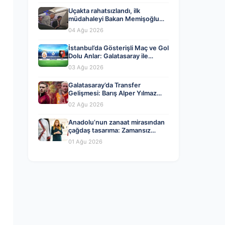
Uçakta rahatsızlandı, ilk
müdahaleyi Bakan Memişoğlu
yaptı
04 Ağu 2026
İstanbul’da Gösterişli Maç ve Gol
Dolu Anlar: Galatasaray ile
Rennes Berabere Kaldı
03 Ağu 2026
Galatasaray’da Transfer
Gelişmesi: Barış Alper Yılmaz
Ayrılığı mı Yaklaşıyor?
02 Ağu 2026
Anadolu’nun zanaat mirasından
çağdaş tasarıma: Zamansız
tasarımın kodlarına yolculuk
01 Ağu 2026