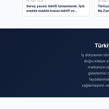
06 Ağu 2026
05 Ağu 
Süreç yasası teklifi tamamlandı. İşte
Türkiye
madde madde kanun teklifi ve
Ne Zam
gerekçelerinin tam metni
Ekonom
Beklent
Türki
İş dünyasının tüm
doğru kitleye sa
markanızın eri
giderleriniz
faydalanmak 
sağlamlaştırın v