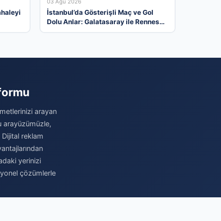
03 Ağu 2026
ahaleyi
İstanbul’da Gösterişli Maç ve Gol
Dolu Anlar: Galatasaray ile Rennes
Berabere Kaldı
tformu
metlerinizi arayan
stu arayüzümüzle,
 Dijital reklam
antajlarından
daki yerinizi
syonel çözümlerle