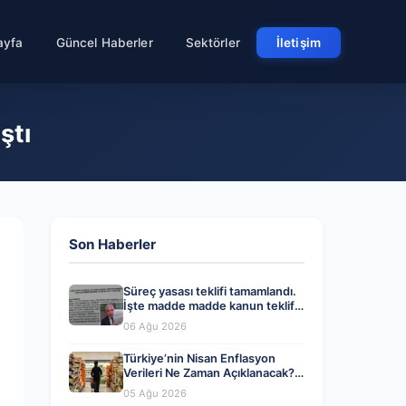
ayfa
Güncel Haberler
Sektörler
İletişim
ştı
Son Haberler
Süreç yasası teklifi tamamlandı.
İşte madde madde kanun teklifi
ve gerekçelerinin tam metni
06 Ağu 2026
Türkiye’nin Nisan Enflasyon
Verileri Ne Zaman Açıklanacak?
Ekonomistlerin Tahminleri ve
05 Ağu 2026
Beklentiler