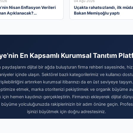
2026
04 Ağu 2026
’nin Nisan Enflasyon Verileri
Uçakta rahatsızlandı, ilk müd
an Açıklanacak?
Bakan Memişoğlu yaptı
istlerin Tahminleri ve
iler
ye’nin En Kapsamlı Kurumsal Tanıtım Pla
 paydaşlarını dijital bir ağda buluşturan firma rehberi sayesinde, hiz
niyeler içinde ulaşın. Sektörel bazlı kategorilerimiz ve kullanıcı do
şilebilirliğini artırırken kurumsal itibarınızı da en üst seviyeye taşıyın.
i optimize etmek, marka otoritenizi pekiştirmek ve organik büyüme av
için hemen kaydınızı gerçekleştirin. Firmanızı ekleyerek dijital dünya
e büyüme yolculuğunuzda rakiplerinizin bir adım önüne geçin. Profe
işinizi büyütmek için doğru adrestesiniz.
Firma Ekle