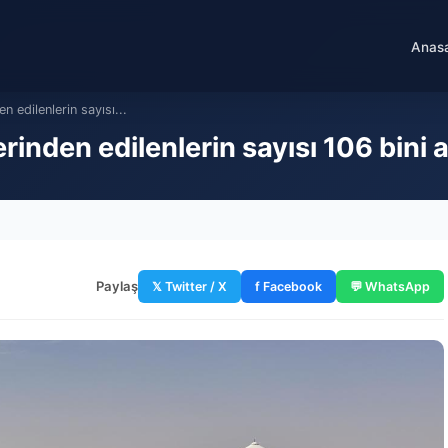
Anas
n edilenlerin sayısı...
inden edilenlerin sayısı 106 bini a
Paylaş
𝕏 Twitter / X
f Facebook
💬 WhatsApp