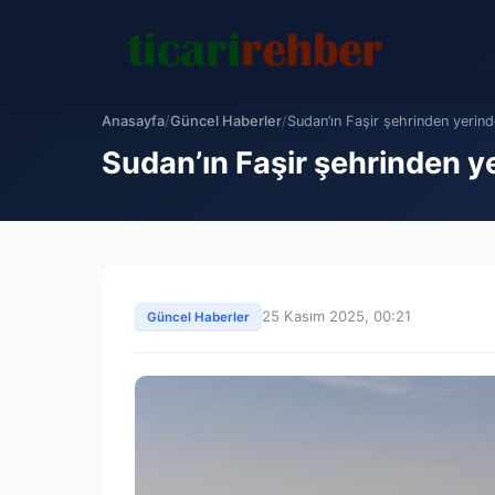
Anasayfa
/
Güncel Haberler
/
Sudan’ın Faşir şehrinden yerinde
Sudan’ın Faşir şehrinden yer
25 Kasım 2025, 00:21
Güncel Haberler