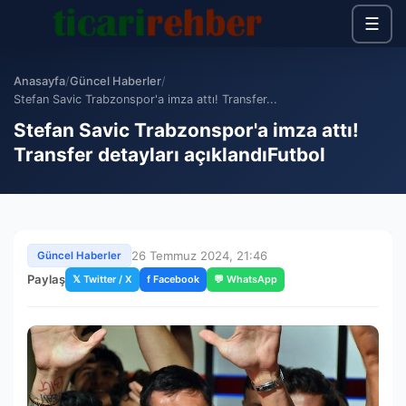
☰
Anasayfa
/
Güncel Haberler
/
Stefan Savic Trabzonspor'a imza attı! Transfer...
Stefan Savic Trabzonspor'a imza attı!
Transfer detayları açıklandıFutbol
26 Temmuz 2024, 21:46
Güncel Haberler
Paylaş
𝕏 Twitter / X
f Facebook
💬 WhatsApp