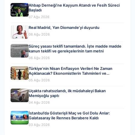
Ahbap Derneği’ne Kayyum Atandı ve Fesih Süreci
Başladı
07 Ağu 2026
Real Madrid, Yan Diomande’yi duyurdu
06 Ağu 2026
Süreç yasası teklifi tamamlandı. İşte madde madde
kanun teklifi ve gerekçelerinin tam metni
06 Ağu 2026
Türkiye’nin Nisan Enflasyon Verileri Ne Zaman
Açıklanacak? Ekonomistlerin Tahminleri ve
Beklentiler
05 Ağu 2026
Uçakta rahatsızlandı, ilk müdahaleyi Bakan
Memişoğlu yaptı
04 Ağu 2026
İstanbul’da Gösterişli Maç ve Gol Dolu Anlar:
Galatasaray ile Rennes Berabere Kaldı
03 Ağu 2026