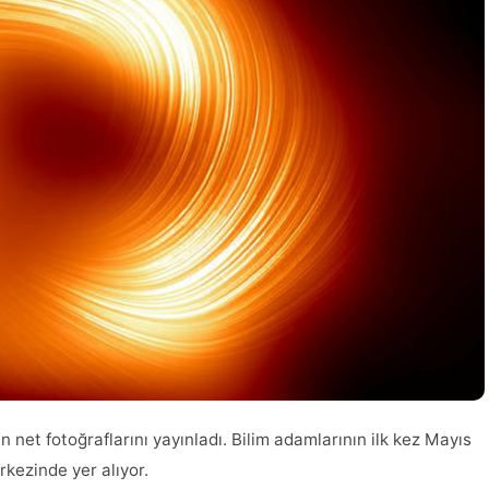
net fotoğraflarını yayınladı. Bilim adamlarının ilk kez Mayıs
kezinde yer alıyor.