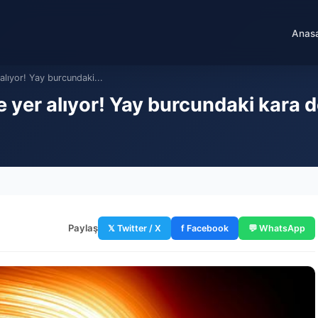
Anas
lıyor! Yay burcundaki...
er alıyor! Yay burcundaki kara del
Paylaş
𝕏 Twitter / X
f Facebook
💬 WhatsApp