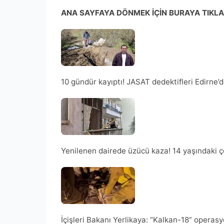
ANA SAYFAYA DÖNMEK İÇİN BURAYA TIKLA
10 gündür kayıptı! JASAT dedektifleri Edirne’
Yenilenen dairede üzücü kaza! 14 yaşındaki ç
İçişleri Bakanı Yerlikaya: “Kalkan-18” opera