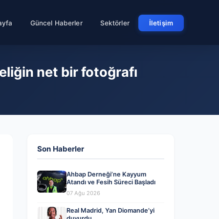
ayfa
Güncel Haberler
Sektörler
İletişim
iğin net bir fotoğrafı
Son Haberler
Ahbap Derneği’ne Kayyum
Atandı ve Fesih Süreci Başladı
07 Ağu 2026
Real Madrid, Yan Diomande’yi
duyurdu