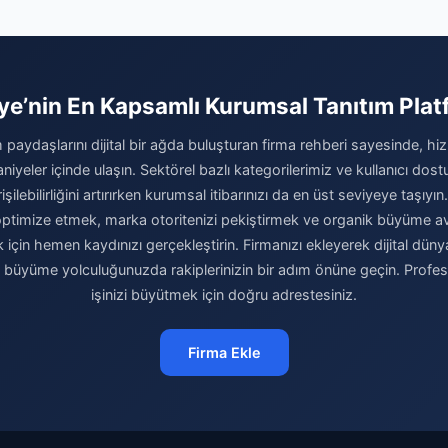
ye’nin En Kapsamlı Kurumsal Tanıtım Pla
 paydaşlarını dijital bir ağda buluşturan firma rehberi sayesinde, hiz
niyeler içinde ulaşın. Sektörel bazlı kategorilerimiz ve kullanıcı do
şilebilirliğini artırırken kurumsal itibarınızı da en üst seviyeye taşıyın.
i optimize etmek, marka otoritenizi pekiştirmek ve organik büyüme av
için hemen kaydınızı gerçekleştirin. Firmanızı ekleyerek dijital dünya
e büyüme yolculuğunuzda rakiplerinizin bir adım önüne geçin. Profe
işinizi büyütmek için doğru adrestesiniz.
Firma Ekle