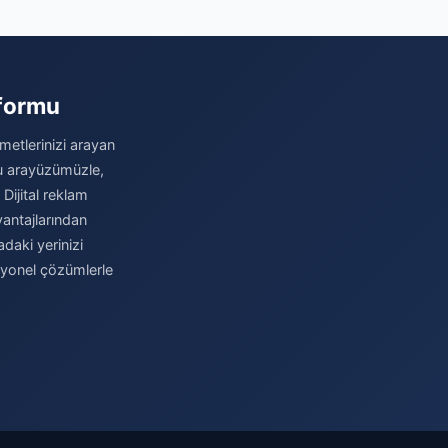
Beklentiler
tformu
metlerinizi arayan
stu arayüzümüzle,
 Dijital reklam
antajlarından
daki yerinizi
syonel çözümlerle