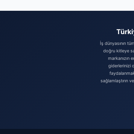
Türki
İş dünyasının tüm
doğru kitleye sa
markanızın eri
giderleriniz
faydalanmak 
sağlamlaştırın v