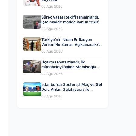
06 Ağu 2026
Süreç yasası teklifi tamamlandı.
İşte madde madde kanun teklifi
ve gerekçelerinin tam metni
06 Ağu 2026
Türkiye’nin Nisan Enflasyon
Verileri Ne Zaman Açıklanacak?
Ekonomistlerin Tahminleri ve
05 Ağu 2026
Beklentiler
Uçakta rahatsızlandı, ilk
müdahaleyi Bakan Memişoğlu
yaptı
04 Ağu 2026
İstanbul’da Gösterişli Maç ve Gol
Dolu Anlar: Galatasaray ile
Rennes Berabere Kaldı
03 Ağu 2026