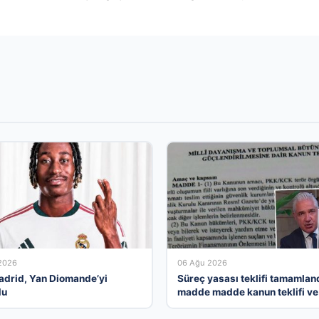
2026
06 Ağu 2026
adrid, Yan Diomande’yi
Süreç yasası teklifi tamamland
du
madde madde kanun teklifi ve
gerekçelerinin tam metni