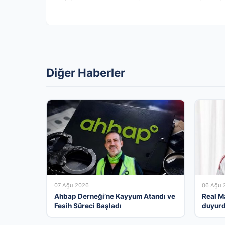
Diğer Haberler
07 Ağu 2026
06 Ağu 
Ahbap Derneği’ne Kayyum Atandı ve
Real M
Fesih Süreci Başladı
duyur