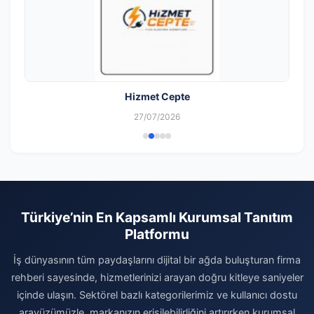
Hizmet Cepte
27/07/2026
Türkiye’nin En Kapsamlı Kurumsal Tanıtım
Platformu
İş dünyasının tüm paydaşlarını dijital bir ağda buluşturan firma
rehberi sayesinde, hizmetlerinizi arayan doğru kitleye saniyeler
içinde ulaşın. Sektörel bazlı kategorilerimiz ve kullanıcı dostu
arayüzümüzle, markanızın erişilebilirliğini artırırken kurumsal