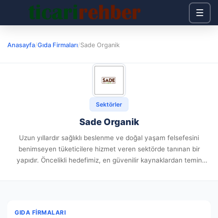
☰
Anasayfa
/
Gıda Firmaları
/
Sade Organik
Sektörler
Sade Organik
Uzun yıllardır sağlıklı beslenme ve doğal yaşam felsefesini
benimseyen tüketicilere hizmet veren sektörde tanınan bir
yapıdır. Öncelikli hedefimiz, en güvenilir kaynaklardan temin
edilen, sağlıklı yaşamı destekleyen gıdaları geniş bir yelpazede
müşterilerimizle buluşturmaktır. Sunulan ürün çeşitliliğimiz;...
GIDA FIRMALARI