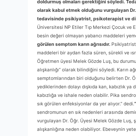
doldurmuş olmaları gerektiğini söyledi. Ted
olarak kabul etmek olduğunu vurgulayan Dr
tedavisinde psikiyatrist, psikoterapist ve d
Üniversitesi NP Etiler Tıp Merkezi Çocuk ve 
besin değeri olmayan yabancı maddeleri yeme 
görülen semptom karın ağrısıdır.
Psikiyatrist
maddeleri bir aydan fazla süren, sürekli ve ıs
Öğretmen üyesi Melek Gözde Luş, bu durumu
alışkanlığı” olarak bilindiğini söyledi. Karın
semptomlarından biri olduğunu belirten Dr. 
yediklerinden dolayı dışkıda kan, kabızlık ya 
kabızlığa ve ishale neden olabilir. Pika send
sık görülen enfeksiyonlar da yer alıyor.” dedi.
sendromunun en sık nedenleri arasında demir e
vurgulayan Dr. Öğr. Üyesi Melek Gözde Luş, şu
alışkanlığına neden olabiliyor. Ebeveynin yet