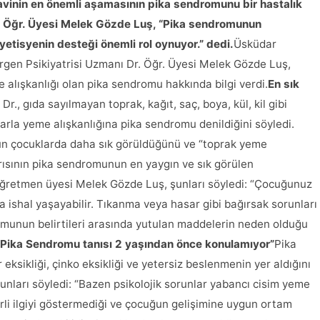
avinin en önemli aşamasının pika sendromunu bir hastalık
. Öğr. Üyesi Melek Gözde Luş, “Pika sendromunun
iyetisyenin desteği önemli rol oynuyor.” dedi.
Üsküdar
Ergen Psikiyatrisi Uzmanı Dr. Öğr. Üyesi Melek Gözde Luş,
alışkanlığı olan pika sendromu hakkında bilgi verdi.
En sık
 Dr., gıda sayılmayan toprak, kağıt, saç, boya, kül, kil gibi
rarla yeme alışkanlığına pika sendromu denildiğini söyledi.
n çocuklarda daha sık görüldüğünü ve “toprak yeme
 ağrısının pika sendromunun en yaygın ve sık görülen
Öğretmen üyesi Melek Gözde Luş, şunları söyledi: “Çocuğunuz
da ishal yaşayabilir. Tıkanma veya hasar gibi bağırsak sorunları
romunun belirtileri arasında yutulan maddelerin neden olduğu
“Pika Sendromu tanısı 2 yaşından önce konulamıyor”
Pika
ksikliği, çinko eksikliği ve yetersiz beslenmenin yer aldığını
nları söyledi: “Bazen psikolojik sorunlar yabancı cisim yeme
erli ilgiyi göstermediği ve çocuğun gelişimine uygun ortam