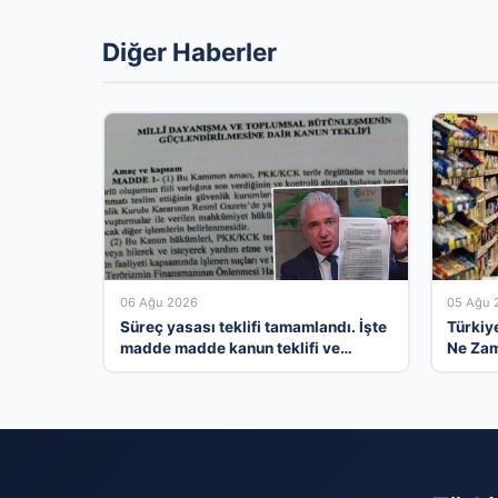
Diğer Haberler
06 Ağu 2026
05 Ağu 
Süreç yasası teklifi tamamlandı. İşte
Türkiye
madde madde kanun teklifi ve
Ne Zam
gerekçelerinin tam metni
Ekonom
Beklent