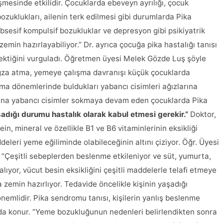
esinde etkilidir. Çocuklarda ebeveyn ayrılığı, çocuk
ozuklukları, ailenin terk edilmesi gibi durumlarda Pika
bsesif kompulsif bozukluklar ve depresyon gibi psikiyatrik
min hazırlayabiliyor.” Dr. ayrıca çocuğa pika hastalığı tanısı
rektiğini vurguladı. Öğretmen üyesi Melek Gözde Luş şöyle
za atma, yemeye çalışma davranışı küçük çocuklarda
ma dönemlerinde buldukları yabancı cisimleri ağızlarına
arına yabancı cisimler sokmaya devam eden çocuklarda Pika
şadığı durumu hastalık olarak kabul etmesi gerekir.”
Doktor,
ein, mineral ve özellikle B1 ve B6 vitaminlerinin eksikliği
eri yeme eğiliminde olabileceğinin altını çiziyor. Öğr. Üyesi
 “Çeşitli sebeplerden beslenme etkileniyor ve süt, yumurta,
zalıyor, vücut besin eksikliğini çeşitli maddelerle telafi etmeye
zemin hazırlıyor. Tedavide öncelikle kişinin yaşadığı
emlidir. Pika sendromu tanısı, kişilerin yanlış beslenme
ında konur. “Yeme bozukluğunun nedenleri belirlendikten sonra