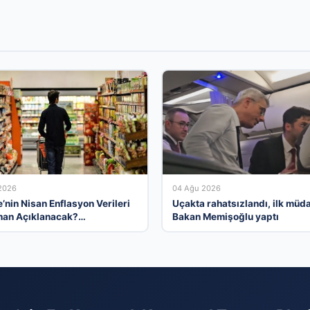
2026
04 Ağu 2026
’nin Nisan Enflasyon Verileri
Uçakta rahatsızlandı, ilk müd
an Açıklanacak?
Bakan Memişoğlu yaptı
istlerin Tahminleri ve
iler