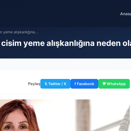
Anas
m yeme alışkanlığına...
 cisim yeme alışkanlığına neden ol
Paylaş
𝕏 Twitter / X
f Facebook
💬 WhatsApp