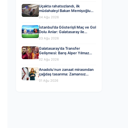
Uçakta rahatsızlandı, ilk
müdahaleyi Bakan Memişoğlu
yaptı
04 Ağu 2026
İstanbul’da Gösterişli Maç ve Gol
Dolu Anlar: Galatasaray ile
Rennes Berabere Kaldı
03 Ağu 2026
Galatasaray’da Transfer
Gelişmesi: Barış Alper Yılmaz
Ayrılığı mı Yaklaşıyor?
02 Ağu 2026
Anadolu’nun zanaat mirasından
çağdaş tasarıma: Zamansız
tasarımın kodlarına yolculuk
01 Ağu 2026