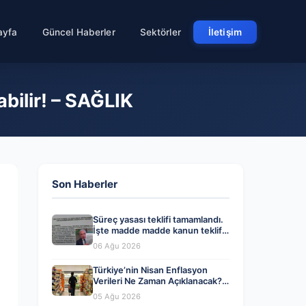
ayfa
Güncel Haberler
Sektörler
İletişim
abilir! – SAĞLIK
Son Haberler
Süreç yasası teklifi tamamlandı.
İşte madde madde kanun teklifi
ve gerekçelerinin tam metni
06 Ağu 2026
Türkiye’nin Nisan Enflasyon
Verileri Ne Zaman Açıklanacak?
Ekonomistlerin Tahminleri ve
05 Ağu 2026
Beklentiler