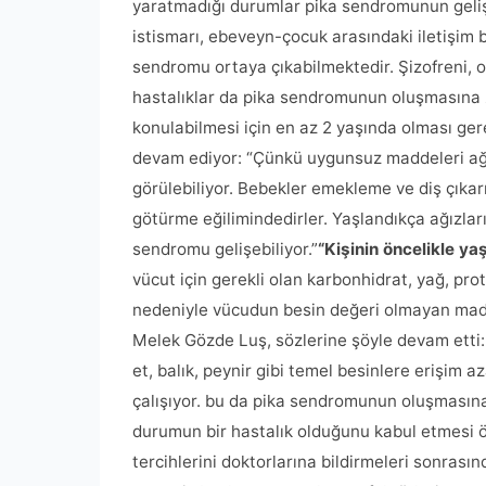
yaratmadığı durumlar pika sendromunun gelişm
istismarı, ebeveyn-çocuk arasındaki iletişim b
sendromu ortaya çıkabilmektedir. Şizofreni, o
hastalıklar da pika sendromunun oluşmasına ze
konulabilmesi için en az 2 yaşında olması ge
devam ediyor: “Çünkü uygunsuz maddeleri ağ
görülebiliyor. Bebekler emekleme ve diş çıkar
götürme eğilimindedirler. Yaşlandıkça ağızl
sendromu gelişebiliyor.”
“Kişinin öncelikle ya
vücut için gerekli olan karbonhidrat, yağ, prot
nedeniyle vücudun besin değeri olmayan maddel
Melek Gözde Luş, sözlerine şöyle devam etti:
et, balık, peynir gibi temel besinlere erişim a
çalışıyor. bu da pika sendromunun oluşmasına 
durumun bir hastalık olduğunu kabul etmesi ön
tercihlerini doktorlarına bildirmeleri sonras