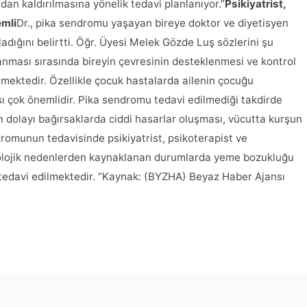
dan kaldırılmasına yönelik tedavi planlanıyor.”
Psikiyatrist,
emli
Dr., pika sendromu yaşayan bireye doktor ve diyetisyen
adığını belirtti. Öğr. Üyesi Melek Gözde Luş sözlerini şu
nması sırasında bireyin çevresinin desteklenmesi ve kontrol
emektedir. Özellikle çocuk hastalarda ailenin çocuğu
ı çok önemlidir. Pika sendromu tedavi edilmediği takdirde
 dolayı bağırsaklarda ciddi hasarlar oluşması, vücutta kurşun
ndromunun tedavisinde psikiyatrist, psikoterapist ve
ikolojik nedenlerden kaynaklanan durumlarda yeme bozukluğu
e tedavi edilmektedir. “Kaynak: (BYZHA) Beyaz Haber Ajansı