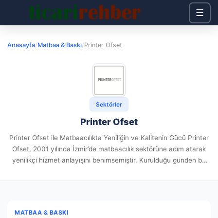
☰
Anasayfa
/
Matbaa & Baskı
/
Printer Ofset
Sektörler
Printer Ofset
Printer Ofset ile Matbaacılıkta Yeniliğin ve Kalitenin Gücü Printer
Ofset, 2001 yılında İzmir’de matbaacılık sektörüne adım atarak
yenilikçi hizmet anlayışını benimsemiştir. Kurulduğu günden bu
yana organize matbaacılık alanında uzmanlaşan firma, üretim
kalitesi ve profesyonel hizmet...
MATBAA & BASKI