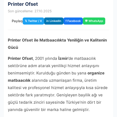
Printer Ofset
Son güncelleme: 27.10.2025
Paylaş
𝕏 Twitter / X
in LinkedIn
f Facebook
💬 WhatsApp
Printer Ofset ile Matbaacılıkta Yeniliğin ve Kalitenin
Gücü
Printer Ofset
, 2001 yılında
İzmir
’de matbaacılık
sektörüne adım atarak yenilikçi hizmet anlayışını
benimsemiştir. Kurulduğu günden bu yana
organize
matbaacılık
alanında uzmanlaşan firma, üretim
kalitesi ve profesyonel hizmet anlayışıyla kısa sürede
sektörde fark yaratmıştır. Genişleyen bayilik ağı ve
güçlü tedarik zinciri sayesinde Türkiye’nin dört bir
yanında güvenilir bir marka haline gelmiştir.