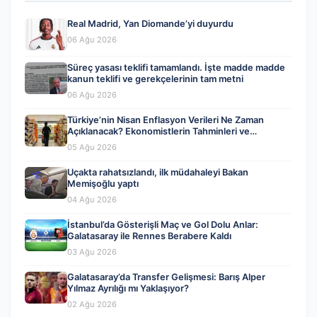
Real Madrid, Yan Diomande’yi duyurdu
06 Ağu 2026
Süreç yasası teklifi tamamlandı. İşte madde madde
kanun teklifi ve gerekçelerinin tam metni
06 Ağu 2026
Türkiye’nin Nisan Enflasyon Verileri Ne Zaman
Açıklanacak? Ekonomistlerin Tahminleri ve
Beklentiler
05 Ağu 2026
Uçakta rahatsızlandı, ilk müdahaleyi Bakan
Memişoğlu yaptı
04 Ağu 2026
İstanbul’da Gösterişli Maç ve Gol Dolu Anlar:
Galatasaray ile Rennes Berabere Kaldı
03 Ağu 2026
Galatasaray’da Transfer Gelişmesi: Barış Alper
Yılmaz Ayrılığı mı Yaklaşıyor?
02 Ağu 2026