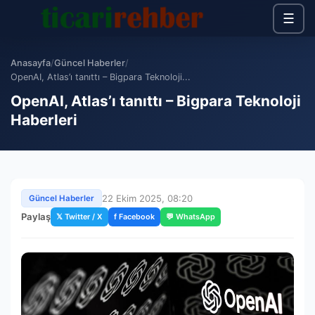
☰
Anasayfa
/
Güncel Haberler
/
OpenAI, Atlas’ı tanıttı – Bigpara Teknoloji...
OpenAI, Atlas’ı tanıttı – Bigpara Teknoloji
Haberleri
22 Ekim 2025, 08:20
Güncel Haberler
Paylaş
𝕏 Twitter / X
f Facebook
💬 WhatsApp