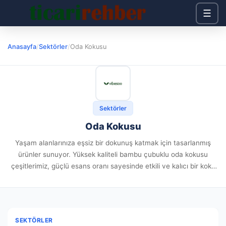
☰
Anasayfa
/
Sektörler
/
Oda Kokusu
Sektörler
Oda Kokusu
Yaşam alanlarınıza eşsiz bir dokunuş katmak için tasarlanmış
ürünler sunuyor. Yüksek kaliteli bambu çubuklu oda kokusu
çeşitlerimiz, güçlü esans oranı sayesinde etkili ve kalıcı bir koku
deneyimi sağlar. Farklı beğenilere hitap eden oda spreyi ve...
SEKTÖRLER