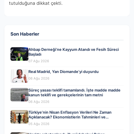
tutulduğuna dikkat çekti.
Son Haberler
Ahbap Derneği’ne Kayyum Atandı ve Fesih Süreci
Başladı
07 Ağu 2026
Real Madrid, Yan Diomande’yi duyurdu
06 Ağu 2026
Süreç yasası teklifi tamamlandı. İşte madde madde
kanun teklifi ve gerekçelerinin tam metni
06 Ağu 2026
Türkiye’nin Nisan Enflasyon Verileri Ne Zaman
Açıklanacak? Ekonomistlerin Tahminleri ve
Beklentiler
05 Ağu 2026