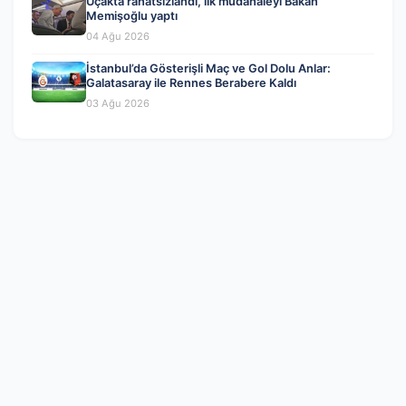
Uçakta rahatsızlandı, ilk müdahaleyi Bakan
Memişoğlu yaptı
04 Ağu 2026
İstanbul’da Gösterişli Maç ve Gol Dolu Anlar:
Galatasaray ile Rennes Berabere Kaldı
03 Ağu 2026