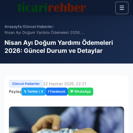
☰
Anasayfa
/
Güncel Haberler
/
Nisan Ayı Doğum Yardımı Ödemeleri 2026:...
Nisan Ayı Doğum Yardımı Ödemeleri
2026: Güncel Durum ve Detaylar
22 Haziran 2026, 22:21
Güncel Haberler
Paylaş
𝕏 Twitter / X
f Facebook
💬 WhatsApp