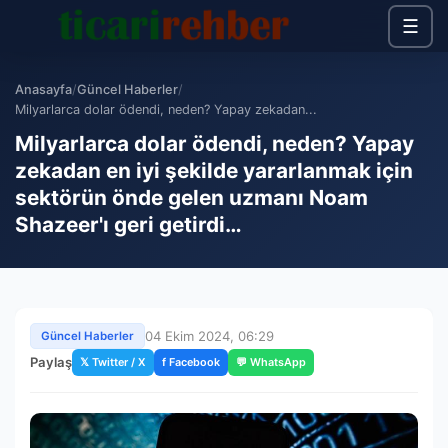
☰
Anasayfa
/
Güncel Haberler
/
Milyarlarca dolar ödendi, neden? Yapay zekadan...
Milyarlarca dolar ödendi, neden? Yapay
zekadan en iyi şekilde yararlanmak için
sektörün önde gelen uzmanı Noam
Shazeer'ı geri getirdi…
04 Ekim 2024, 06:29
Güncel Haberler
Paylaş
𝕏 Twitter / X
f Facebook
💬 WhatsApp