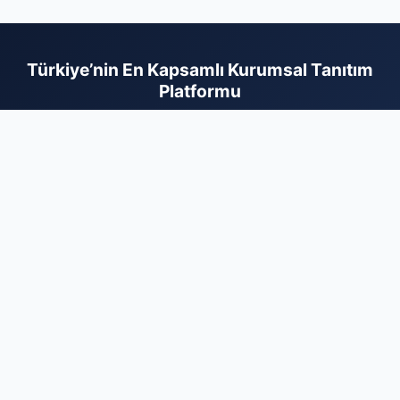
Türkiye’nin En Kapsamlı Kurumsal Tanıtım
Platformu
İş dünyasının tüm paydaşlarını dijital bir ağda buluşturan firma
rehberi sayesinde, hizmetlerinizi arayan doğru kitleye saniyeler
içinde ulaşın. Sektörel bazlı kategorilerimiz ve kullanıcı dostu
arayüzümüzle, markanızın erişilebilirliğini artırırken kurumsal
itibarınızı da en üst seviyeye taşıyın. Dijital reklam giderlerinizi
optimize etmek, marka otoritenizi pekiştirmek ve organik
büyüme avantajlarından faydalanmak için hemen kaydınızı
gerçekleştirin. Firmanızı ekleyerek dijital dünyadaki yerinizi
sağlamlaştırın ve büyüme yolculuğunuzda rakiplerinizin bir
adım önüne geçin. Profesyonel çözümlerle işinizi büyütmek
için doğru adrestesiniz.
Firma Ekle