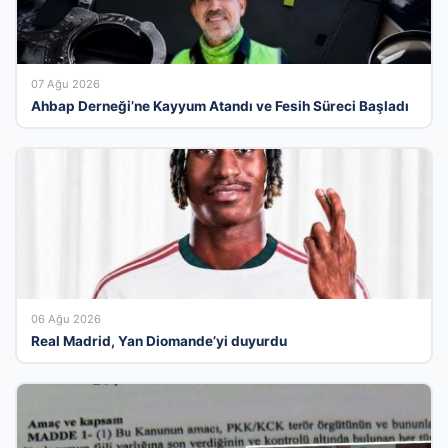
07 Ağu 2026
Ahbap Derneği’ne Kayyum Atandı ve Fesih Süreci Başladı
06 Ağu 2026
Real Madrid, Yan Diomande’yi duyurdu