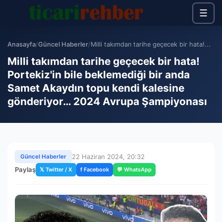
☰
Anasayfa
/
Güncel Haberler
/
Milli takımdan tarihe geçecek bir hata!...
Milli takımdan tarihe geçecek bir hata!
Portekiz'in bile beklemediği bir anda
Samet Akaydın topu kendi kalesine
gönderiyor… 2024 Avrupa Şampiyonası
22 Haziran 2024, 20:32
Güncel Haberler
Paylaş
𝕏 Twitter / X
f Facebook
💬 WhatsApp