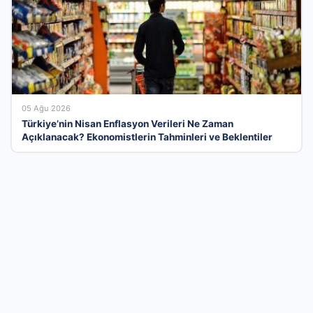
05 Ağu 2026
Türkiye’nin Nisan Enflasyon Verileri Ne Zaman
Açıklanacak? Ekonomistlerin Tahminleri ve Beklentiler
Türkiye’nin En Kapsamlı Kurumsal Tanıtım
Platformu
İş dünyasının tüm paydaşlarını dijital bir ağda buluşturan firma
rehberi sayesinde, hizmetlerinizi arayan doğru kitleye saniyeler
içinde ulaşın. Sektörel bazlı kategorilerimiz ve kullanıcı dostu