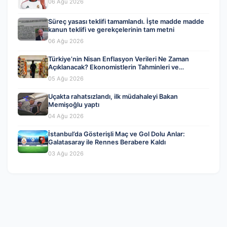
06 Ağu 2026
Süreç yasası teklifi tamamlandı. İşte madde madde
kanun teklifi ve gerekçelerinin tam metni
06 Ağu 2026
Türkiye’nin Nisan Enflasyon Verileri Ne Zaman
Açıklanacak? Ekonomistlerin Tahminleri ve
Beklentiler
05 Ağu 2026
Uçakta rahatsızlandı, ilk müdahaleyi Bakan
Memişoğlu yaptı
04 Ağu 2026
İstanbul’da Gösterişli Maç ve Gol Dolu Anlar:
Galatasaray ile Rennes Berabere Kaldı
03 Ağu 2026