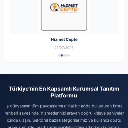
Hizmet Cepte
27/07/2026
Türkiye’nin En Kapsamlı Kurumsal Tanıtım
Platformu
İş dünyasının tüm paydaşlarını dijital bir ağda buluşturan firma
rehberi sayesinde, hizmetlerinizi arayan doğru kitleye saniyeler
içinde ulaşın. Sektörel bazlı kategorilerimiz ve kullanıcı dostu
arayüzümüzle, markanızın erişilebilirliğini artırırken kurumsal