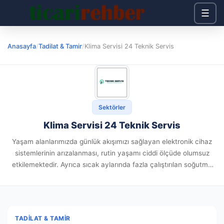
☰
Anasayfa
/
Tadilat & Tamir
/
Klima Servisi 24 Teknik Servis
Sektörler
Klima Servisi 24 Teknik Servis
Yaşam alanlarımızda günlük akışımızı sağlayan elektronik cihaz
sistemlerinin arızalanması, rutin yaşamı ciddi ölçüde olumsuz
etkilemektedir. Ayrıca sıcak aylarında fazla çalıştırılan soğutma
cihazlarında ortaya gelen teknik , uzman bir dokunuş ister.
Profesyonel deneyimlere göre; isabetli sorun...
TADILAT & TAMIR