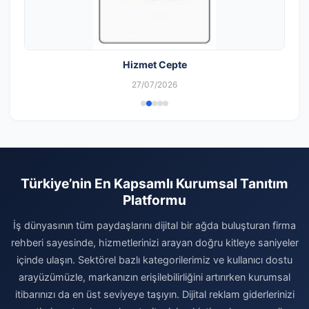
Hizmet Cepte
27/07/2026
Türkiye’nin En Kapsamlı Kurumsal Tanıtım
Platformu
İş dünyasının tüm paydaşlarını dijital bir ağda buluşturan firma
rehberi sayesinde, hizmetlerinizi arayan doğru kitleye saniyeler
içinde ulaşın. Sektörel bazlı kategorilerimiz ve kullanıcı dostu
arayüzümüzle, markanızın erişilebilirliğini artırırken kurumsal
itibarınızı da en üst seviyeye taşıyın. Dijital reklam giderlerinizi