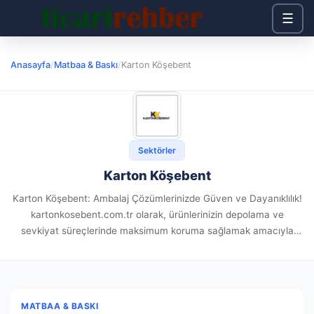
☰
Anasayfa
/
Matbaa & Baskı
/
Karton Köşebent
Sektörler
Karton Köşebent
Karton Köşebent: Ambalaj Çözümlerinizde Güven ve Dayanıklılık!
kartonkosebent.com.tr olarak, ürünlerinizin depolama ve
sevkiyat süreçlerinde maksimum koruma sağlamak amacıyla
yüksek kaliteli ambalaj çözümleri sunuyoruz. Sadece karton
köşebentler ile değil, aynı zamanda palet streç film, koli bandı,...
MATBAA & BASKI