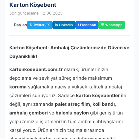
Karton Köşebent
Son güncelleme: 12.06.2025
Paylaş
𝕏 Twitter / X
in LinkedIn
f Facebook
💬 WhatsApp
Karton Köşebent: Ambalaj Çözümlerinizde Güven ve
Dayanıklılık!
kartonkosebent.com.tr
olarak, ürünlerinizin
depolama ve sevkiyat süreçlerinde maksimum
koruma
sağlamak amacıyla yüksek kaliteli ambalaj
çözümleri sunuyoruz. Sadece
karton köşebentler
ile
değil, aynı zamanda
palet streç film
,
koli bandı
,
ambalaj çemberi
ve
balonlu naylon
gibi geniş ürün
yelpazemizle işletmenizin tüm ambalaj ihtiyaçlarını
karşılıyoruz. Ürünlerinizin taşıma sırasında
oluşabilecek darbe, ezilme ve deformasyon gibi