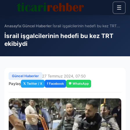
☰
Anasayfa
/
Güncel Haberler
/
İsrail işgalcilerinin hedefi bu kez TRT...
İsrail işgalcilerinin hedefi bu kez TRT
ekibiydi
27 Temmuz 2024, 07:50
Güncel Haberler
Paylaş
𝕏 Twitter / X
f Facebook
💬 WhatsApp