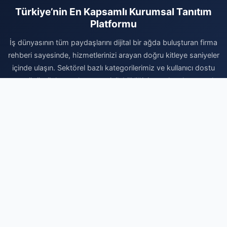
Türkiye’nin En Kapsamlı Kurumsal Tanıtım
Platformu
İş dünyasının tüm paydaşlarını dijital bir ağda buluşturan firma
rehberi sayesinde, hizmetlerinizi arayan doğru kitleye saniyeler
içinde ulaşın. Sektörel bazlı kategorilerimiz ve kullanıcı dostu
arayüzümüzle, markanızın erişilebilirliğini artırırken kurumsal
itibarınızı da en üst seviyeye taşıyın. Dijital reklam giderlerinizi
optimize etmek, marka otoritenizi pekiştirmek ve organik
büyüme avantajlarından faydalanmak için hemen kaydınızı
gerçekleştirin. Firmanızı ekleyerek dijital dünyadaki yerinizi
sağlamlaştırın ve büyüme yolculuğunuzda rakiplerinizin bir
adım önüne geçin. Profesyonel çözümlerle işinizi büyütmek
için doğru adrestesiniz.
Firma Ekle