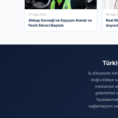
07 Ağu 2026
06 Ağu 
Ahbap Derneği’ne Kayyum Atandı ve
Real M
Fesih Süreci Başladı
duyur
Türki
İş dünyasının tüm
doğru kitleye sa
markanızın eri
giderleriniz
faydalanmak 
sağlamlaştırın v