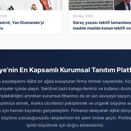
2026
06 Ağu 2026
adrid, Yan Diomande’yi
Süreç yasası teklifi tamamland
du
madde madde kanun teklifi ve
gerekçelerinin tam metni
ye’nin En Kapsamlı Kurumsal Tanıtım Pla
 paydaşlarını dijital bir ağda buluşturan firma rehberi sayesinde, hiz
niyeler içinde ulaşın. Sektörel bazlı kategorilerimiz ve kullanıcı do
şilebilirliğini artırırken kurumsal itibarınızı da en üst seviyeye taşıyın.
i optimize etmek, marka otoritenizi pekiştirmek ve organik büyüme av
için hemen kaydınızı gerçekleştirin. Firmanızı ekleyerek dijital dünya
e büyüme yolculuğunuzda rakiplerinizin bir adım önüne geçin. Profe
işinizi büyütmek için doğru adrestesiniz.