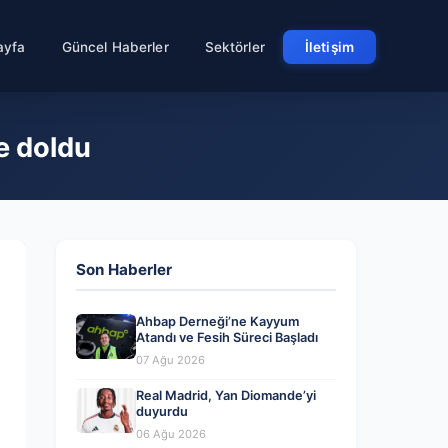
ayfa
Güncel Haberler
Sektörler
İletişim
e doldu
Son Haberler
Ahbap Derneği’ne Kayyum
Atandı ve Fesih Süreci Başladı
07 Ağu 2026
Real Madrid, Yan Diomande’yi
duyurdu
06 Ağu 2026