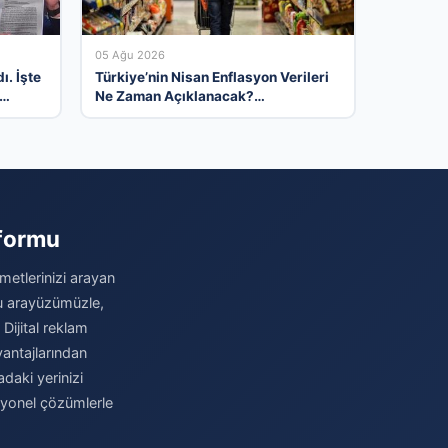
05 Ağu 2026
ı. İşte
Türkiye’nin Nisan Enflasyon Verileri
Ne Zaman Açıklanacak?
Ekonomistlerin Tahminleri ve
Beklentiler
tformu
metlerinizi arayan
stu arayüzümüzle,
 Dijital reklam
antajlarından
daki yerinizi
syonel çözümlerle