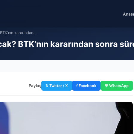
Anas
BTK'nın kararından...
acak? BTK'nın kararından sonra sür
Paylaş
𝕏 Twitter / X
f Facebook
💬 WhatsApp