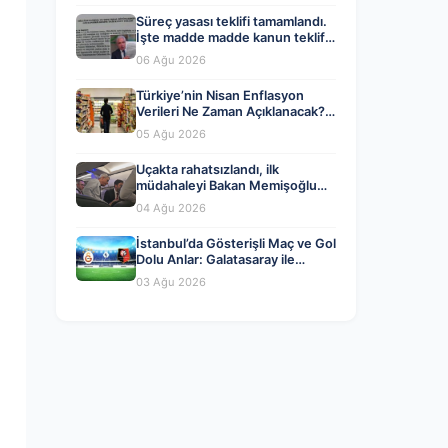
Süreç yasası teklifi tamamlandı.
İşte madde madde kanun teklifi
ve gerekçelerinin tam metni
06 Ağu 2026
Türkiye’nin Nisan Enflasyon
Verileri Ne Zaman Açıklanacak?
Ekonomistlerin Tahminleri ve
05 Ağu 2026
Beklentiler
Uçakta rahatsızlandı, ilk
müdahaleyi Bakan Memişoğlu
yaptı
04 Ağu 2026
İstanbul’da Gösterişli Maç ve Gol
Dolu Anlar: Galatasaray ile
Rennes Berabere Kaldı
03 Ağu 2026