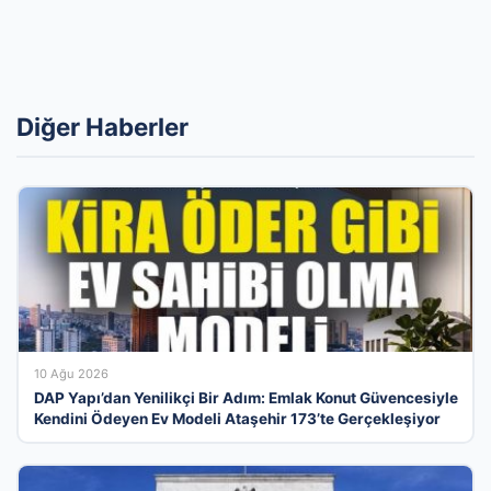
Diğer Haberler
10 Ağu 2026
DAP Yapı’dan Yenilikçi Bir Adım: Emlak Konut Güvencesiyle
Kendini Ödeyen Ev Modeli Ataşehir 173’te Gerçekleşiyor