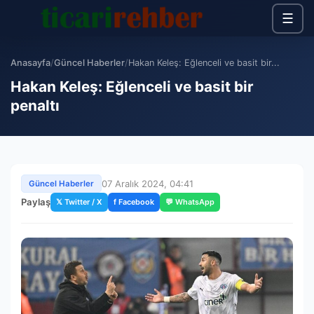
☰
Anasayfa
/
Güncel Haberler
/
Hakan Keleş: Eğlenceli ve basit bir...
Hakan Keleş: Eğlenceli ve basit bir
penaltı
07 Aralık 2024, 04:41
Güncel Haberler
Paylaş
𝕏 Twitter / X
f Facebook
💬 WhatsApp