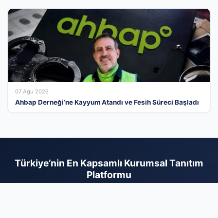
07 Ağu 2026
Ahbap Derneği’ne Kayyum Atandı ve Fesih Süreci Başladı
Türkiye’nin En Kapsamlı Kurumsal Tanıtım
Platformu
İş dünyasının tüm paydaşlarını dijital bir ağda buluşturan firma
rehberi sayesinde, hizmetlerinizi arayan doğru kitleye saniyeler
içinde ulaşın. Sektörel bazlı kategorilerimiz ve kullanıcı dostu