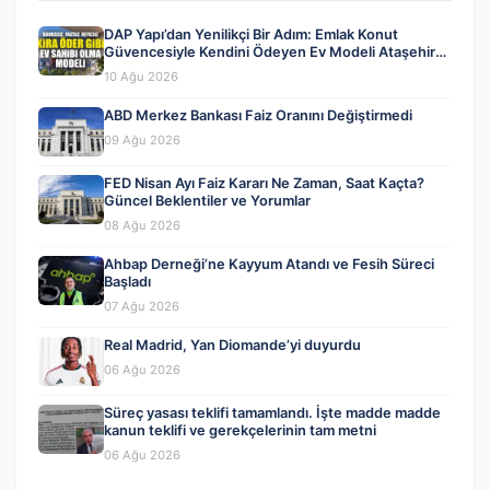
DAP Yapı’dan Yenilikçi Bir Adım: Emlak Konut
Güvencesiyle Kendini Ödeyen Ev Modeli Ataşehir
173’te Gerçekleşiyor
10 Ağu 2026
ABD Merkez Bankası Faiz Oranını Değiştirmedi
09 Ağu 2026
FED Nisan Ayı Faiz Kararı Ne Zaman, Saat Kaçta?
Güncel Beklentiler ve Yorumlar
08 Ağu 2026
Ahbap Derneği’ne Kayyum Atandı ve Fesih Süreci
Başladı
07 Ağu 2026
Real Madrid, Yan Diomande’yi duyurdu
06 Ağu 2026
Süreç yasası teklifi tamamlandı. İşte madde madde
kanun teklifi ve gerekçelerinin tam metni
06 Ağu 2026