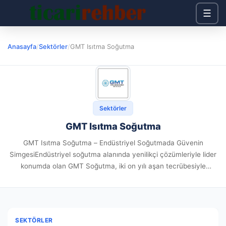
☰
Anasayfa
/
Sektörler
/
GMT Isıtma Soğutma
Sektörler
GMT Isıtma Soğutma
GMT Isıtma Soğutma – Endüstriyel Soğutmada Güvenin
SimgesiEndüstriyel soğutma alanında yenilikçi çözümleriyle lider
konumda olan GMT Soğutma, iki on yılı aşan tecrübesiyle
Türkiye’nin dört bir yanında ve uluslararası alanda önemli işlere
imza atmıştır. Her zaman...
SEKTÖRLER