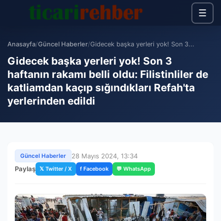
☰
Anasayfa
/
Güncel Haberler
/
Gidecek başka yerleri yok! Son 3...
Gidecek başka yerleri yok! Son 3
haftanın rakamı belli oldu: Filistinliler de
katliamdan kaçıp sığındıkları Refah'ta
yerlerinden edildi
28 Mayıs 2024, 13:34
Güncel Haberler
Paylaş
𝕏 Twitter / X
f Facebook
💬 WhatsApp