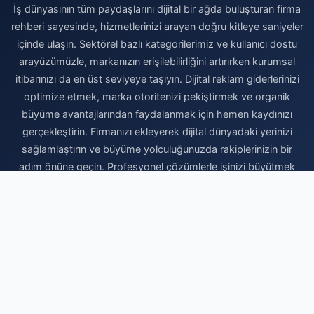
İş dünyasının tüm paydaşlarını dijital bir ağda buluşturan firma
rehberi sayesinde, hizmetlerinizi arayan doğru kitleye saniyeler
içinde ulaşın. Sektörel bazlı kategorilerimiz ve kullanıcı dostu
arayüzümüzle, markanızın erişilebilirliğini artırırken kurumsal
itibarınızı da en üst seviyeye taşıyın. Dijital reklam giderlerinizi
optimize etmek, marka otoritenizi pekiştirmek ve organik
büyüme avantajlarından faydalanmak için hemen kaydınızı
gerçekleştirin. Firmanızı ekleyerek dijital dünyadaki yerinizi
sağlamlaştırın ve büyüme yolculuğunuzda rakiplerinizin bir
adım önüne geçin. Profesyonel çözümlerle işinizi büyütmek
için doğru adrestesiniz.
Firma Ekle
© 2026 Ticari Rehber - Ücretsiz Firma Rehberi. Tüm hakları saklıdır.