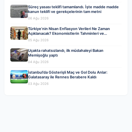
Süreç yasası teklifi tamamlandı. İşte madde madde
kanun teklifi ve gerekçelerinin tam metni
06 Ağu 2026
Türkiye’nin Nisan Enflasyon Verileri Ne Zaman
Açıklanacak? Ekonomistlerin Tahminleri ve
Beklentiler
05 Ağu 2026
Uçakta rahatsızlandı, ilk müdahaleyi Bakan
Memişoğlu yaptı
04 Ağu 2026
İstanbul’da Gösterişli Maç ve Gol Dolu Anlar:
Galatasaray ile Rennes Berabere Kaldı
03 Ağu 2026