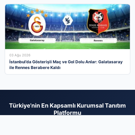
03 Ağu 2026
İstanbul’da Gösterişli Maç ve Gol Dolu Anlar: Galatasaray
ile Rennes Berabere Kaldı
Türkiye’nin En Kapsamlı Kurumsal Tanıtım
Platformu
İş dünyasının tüm paydaşlarını dijital bir ağda buluşturan firma
rehberi sayesinde, hizmetlerinizi arayan doğru kitleye saniyeler