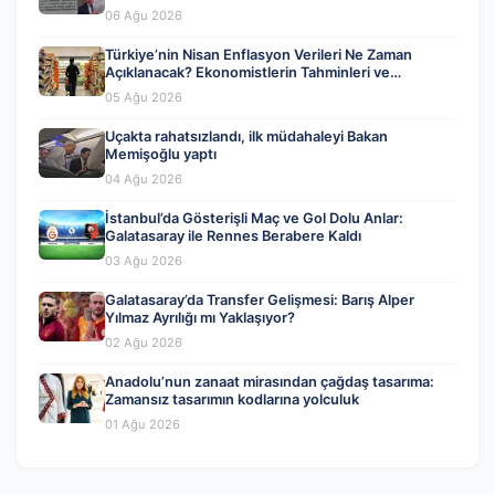
06 Ağu 2026
Türkiye’nin Nisan Enflasyon Verileri Ne Zaman
Açıklanacak? Ekonomistlerin Tahminleri ve
Beklentiler
05 Ağu 2026
Uçakta rahatsızlandı, ilk müdahaleyi Bakan
Memişoğlu yaptı
04 Ağu 2026
İstanbul’da Gösterişli Maç ve Gol Dolu Anlar:
Galatasaray ile Rennes Berabere Kaldı
03 Ağu 2026
Galatasaray’da Transfer Gelişmesi: Barış Alper
Yılmaz Ayrılığı mı Yaklaşıyor?
02 Ağu 2026
Anadolu’nun zanaat mirasından çağdaş tasarıma:
Zamansız tasarımın kodlarına yolculuk
01 Ağu 2026