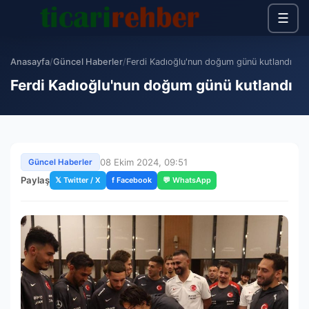
☰
Anasayfa
/
Güncel Haberler
/
Ferdi Kadıoğlu'nun doğum günü kutlandı
Ferdi Kadıoğlu'nun doğum günü kutlandı
08 Ekim 2024, 09:51
Güncel Haberler
Paylaş
𝕏 Twitter / X
f Facebook
💬 WhatsApp