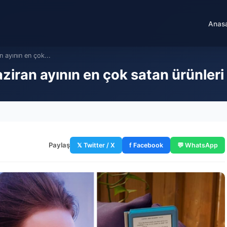
Anas
n ayının en çok...
ziran ayının en çok satan ürünleri
Paylaş
𝕏 Twitter / X
f Facebook
💬 WhatsApp