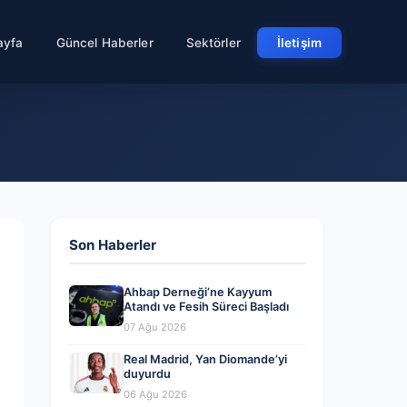
ayfa
Güncel Haberler
Sektörler
İletişim
Son Haberler
Ahbap Derneği’ne Kayyum
Atandı ve Fesih Süreci Başladı
07 Ağu 2026
Real Madrid, Yan Diomande’yi
duyurdu
06 Ağu 2026