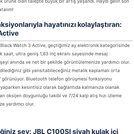
ok ürüne olan talepte büyük bir artış yaşandı. Haydi gelin son
atalım!
siyonlarıyla hayatınızı kolaylaştıran:
Active
lack Watch 3 Active, geçtiğimiz ay elektronik kategorisinde
ik saat, ultra geniş 1,83 inç ekranı sayesinde mesaj
 şeyi anında ve net bir şekilde görüntülemenize yardımcı olur.
ilediğiniz gibi yansıtabileceğiniz metalik kaplamalı orta
if görünüyor. Bluetooth telefon görüşmesi fonksiyonu
z yaparken kesintisiz olarak bağlantıda kalmanıza olanak
an oksijen doygunluğu takibi ve 7/24 kalp atış hızı izleme
ize yardımcı olur.
iniz şey: JBL C100SI siyah kulak içi