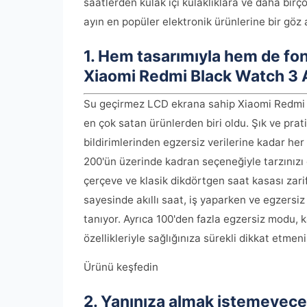
saatlerden kulak içi kulaklıklara ve daha birç
ayın en popüler elektronik ürünlerine bir göz 
1. Hem tasarımıyla hem de fonk
Xiaomi Redmi Black Watch 3 
Su geçirmez LCD ekrana sahip Xiaomi Redmi B
en çok satan ürünlerden biri oldu. Şık ve prat
bildirimlerinden egzersiz verilerine kadar her
200'ün üzerinde kadran seçeneğiyle tarzınızı d
çerçeve ve klasik dikdörtgen saat kasası zar
sayesinde akıllı saat, iş yaparken ve egzersi
tanıyor. Ayrıca 100'den fazla egzersiz modu, k
özellikleriyle sağlığınıza sürekli dikkat etmen
Ürünü keşfedin
2. Yanınıza almak istemeyeceğ