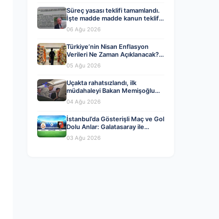
Süreç yasası teklifi tamamlandı.
İşte madde madde kanun teklifi
ve gerekçelerinin tam metni
06 Ağu 2026
Türkiye’nin Nisan Enflasyon
Verileri Ne Zaman Açıklanacak?
Ekonomistlerin Tahminleri ve
05 Ağu 2026
Beklentiler
Uçakta rahatsızlandı, ilk
müdahaleyi Bakan Memişoğlu
yaptı
04 Ağu 2026
İstanbul’da Gösterişli Maç ve Gol
Dolu Anlar: Galatasaray ile
Rennes Berabere Kaldı
03 Ağu 2026