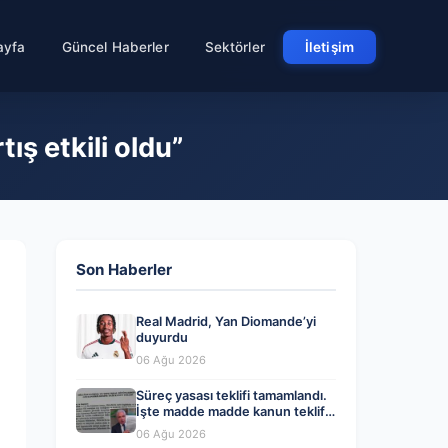
ayfa
Güncel Haberler
Sektörler
İletişim
ş etkili oldu”
Son Haberler
Real Madrid, Yan Diomande’yi
duyurdu
06 Ağu 2026
Süreç yasası teklifi tamamlandı.
İşte madde madde kanun teklifi
ve gerekçelerinin tam metni
06 Ağu 2026