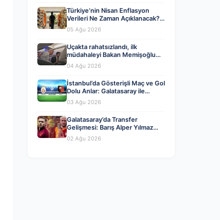
Türkiye’nin Nisan Enflasyon
Verileri Ne Zaman Açıklanacak?
Ekonomistlerin Tahminleri ve
05 Ağu 2026
Beklentiler
Uçakta rahatsızlandı, ilk
müdahaleyi Bakan Memişoğlu
yaptı
04 Ağu 2026
İstanbul’da Gösterişli Maç ve Gol
Dolu Anlar: Galatasaray ile
Rennes Berabere Kaldı
03 Ağu 2026
Galatasaray’da Transfer
Gelişmesi: Barış Alper Yılmaz
Ayrılığı mı Yaklaşıyor?
02 Ağu 2026