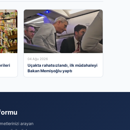
04 Ağu 2026
rileri
Uçakta rahatsızlandı, ilk müdahaleyi
Bakan Memişoğlu yaptı
tformu
metlerinizi arayan