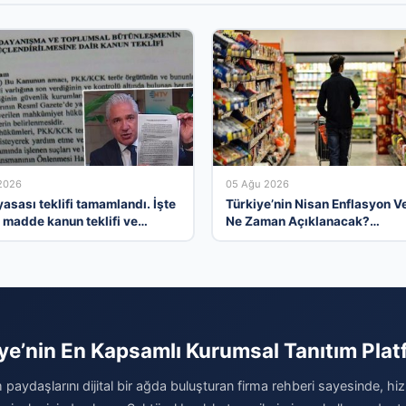
2026
05 Ağu 2026
asası teklifi tamamlandı. İşte
Türkiye’nin Nisan Enflasyon Ve
madde kanun teklifi ve
Ne Zaman Açıklanacak?
elerinin tam metni
Ekonomistlerin Tahminleri ve
Beklentiler
ye’nin En Kapsamlı Kurumsal Tanıtım Pla
 paydaşlarını dijital bir ağda buluşturan firma rehberi sayesinde, hiz