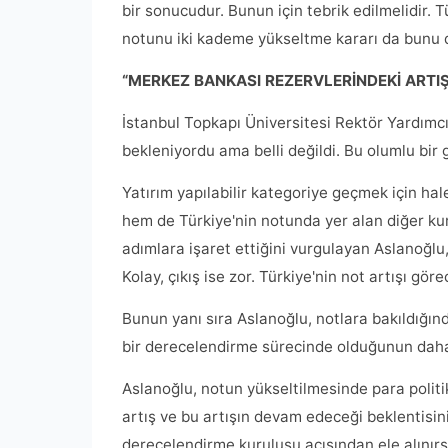
bir sonucudur. Bunun için tebrik edilmelidir. T
notunu iki kademe yükseltme kararı da bunu d
“MERKEZ BANKASI REZERVLERİNDEKİ ARTIŞ 
İstanbul Topkapı Üniversitesi Rektör Yardımcı
bekleniyordu ama belli değildi. Bu olumlu bir 
Yatırım yapılabilir kategoriye geçmek için ha
hem de Türkiye'nin notunda yer alan diğer kuru
adımlara işaret ettiğini vurgulayan Aslanoğlu
Kolay, çıkış ise zor. Türkiye'nin not artışı gör
Bunun yanı sıra Aslanoğlu, notlara bakıldığın
bir derecelendirme sürecinde olduğunun daha 
Aslanoğlu, notun yükseltilmesinde para polit
artış ve bu artışın devam edeceği beklentisin
derecelendirme kuruluşu açısından ele alınırsa