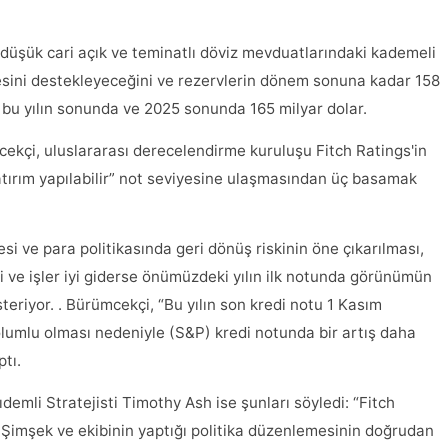
ı, düşük cari açık ve teminatlı döviz mevduatlarındaki kademeli
sini destekleyeceğini ve rezervlerin dönem sonuna kadar 158
. bu yılın sonunda ve 2025 sonunda 165 milyar dolar.
ekçi, uluslararası derecelendirme kuruluşu Fitch Ratings'in
yatırım yapılabilir” not seviyesine ulaşmasından üç basamak
 ve para politikasında geri dönüş riskinin öne çıkarılması,
ni ve işler iyi giderse önümüzdeki yılın ilk notunda görünümün
iyor. . Bürümcekçi, “Bu yılın son kredi notu 1 Kasım
lumlu olması nedeniyle (S&P) kredi notunda bir artış daha
tı.
emli Stratejisti Timothy Ash ise şunları söyledi: “Fitch
 Şimşek ve ekibinin yaptığı politika düzenlemesinin doğrudan