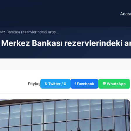
Anas
z Bankası rezervlerindeki artış...
erkez Bankası rezervlerindeki artı
Paylaş
𝕏 Twitter / X
f Facebook
💬 WhatsApp