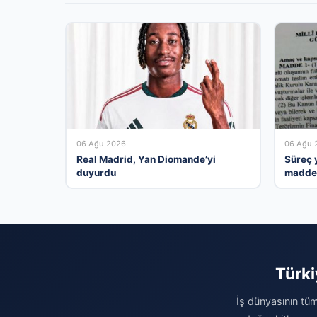
06 Ağu 2026
06 Ağu 
Real Madrid, Yan Diomande’yi
Süreç y
duyurdu
madde 
gerekç
Türki
İş dünyasının tüm