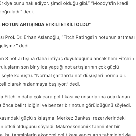
ürkiye bunu hak ediyor. şimdi olduğu gibi.” “Moody's'in kredi
oğruladı.” dedi.
NOTUN ARTIŞINDA ETKİLİ ETKİLİ OLDU”
sı Prof. Dr. Erhan Aslanoğlu, “Fitch Ratings'in notunun artması
gelişme.” dedi.
len 3 not artışına daha ihtiyaç duyulduğunu ancak hem Fitch'in
luşların son bir yılda yaptığı not artışlarının çok güçlü
, şöyle konuştu: “Normal şartlarda not düşüşleri normaldir.
eceli olarak hızlanmaya başlıyor.” dedi.
da Fitch'in daha çok para politikası ve unsurlarına odaklanan
önce belirtildiğini ve benzer bir notun görüldüğünü söyledi.
ikasındaki güçlü sıkılaşma, Merkez Bankası rezervlerindeki
in etkili olduğunu söyledi. Makroekonomik tahminler bir
, bu tahminlerin ekonomi politikası yapıcıların tahminleriyle,