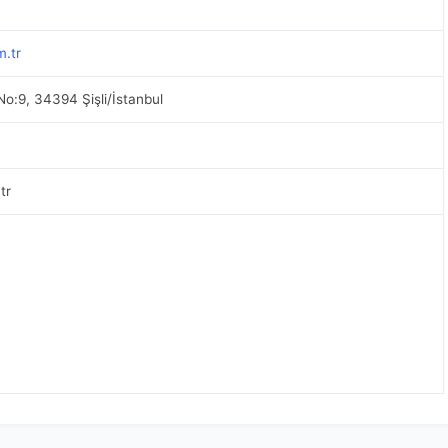
m.tr
No:9, 34394 Şişli/İstanbul
tr