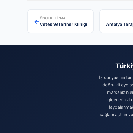
ÖNCEKI FIRMA
←
Vetes Veteriner Kliniği
Antalya Tera
Türki
İş dünyasının tüm
doğru kitleye sa
markanızın eri
giderleriniz
faydalanmak 
sağlamlaştırın v