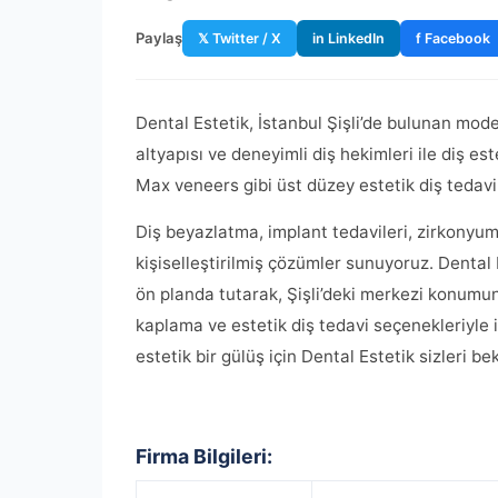
Paylaş
𝕏 Twitter / X
in LinkedIn
f Facebook
Dental Estetik, İstanbul Şişli’de bulunan modern
altyapısı ve deneyimli diş hekimleri ile diş e
Max veneers gibi üst düzey estetik diş tedavi
Diş beyazlatma, implant tedavileri, zirkonyum
kişiselleştirilmiş çözümler sunuyoruz. Dental
ön planda tutarak, Şişli’deki merkezi konumund
kaplama ve estetik diş tedavi seçenekleriyle ilg
estetik bir gülüş için Dental Estetik sizleri bekl
Firma Bilgileri: