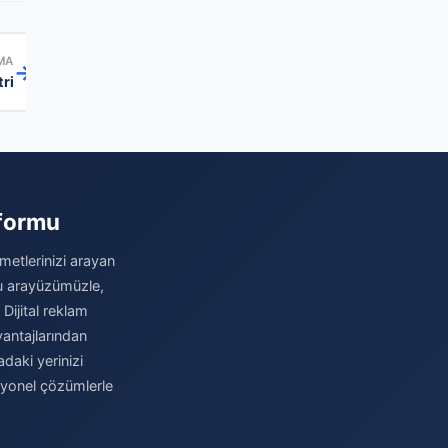
MA
→
ri
tformu
metlerinizi arayan
stu arayüzümüzle,
 Dijital reklam
antajlarından
daki yerinizi
syonel çözümlerle