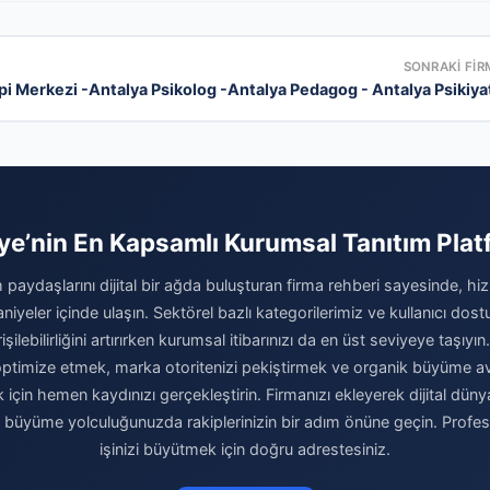
SONRAKI FIR
pi Merkezi -Antalya Psikolog -Antalya Pedagog - Antalya Psikiyat
ye’nin En Kapsamlı Kurumsal Tanıtım Pla
 paydaşlarını dijital bir ağda buluşturan firma rehberi sayesinde, hiz
niyeler içinde ulaşın. Sektörel bazlı kategorilerimiz ve kullanıcı do
şilebilirliğini artırırken kurumsal itibarınızı da en üst seviyeye taşıyın.
i optimize etmek, marka otoritenizi pekiştirmek ve organik büyüme av
için hemen kaydınızı gerçekleştirin. Firmanızı ekleyerek dijital dünya
e büyüme yolculuğunuzda rakiplerinizin bir adım önüne geçin. Profe
işinizi büyütmek için doğru adrestesiniz.