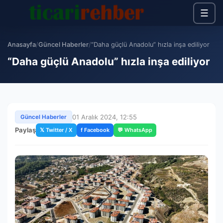
☰
Anasayfa
/
Güncel Haberler
/
“Daha güçlü Anadolu” hızla inşa ediliyor
“Daha güçlü Anadolu” hızla inşa ediliyor
01 Aralık 2024, 12:55
Güncel Haberler
Paylaş
𝕏 Twitter / X
f Facebook
💬 WhatsApp