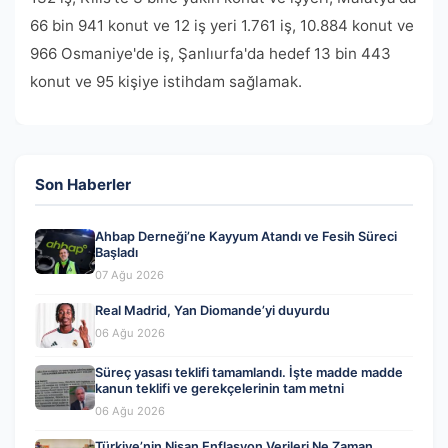
66 bin 941 konut ve 12 iş yeri 1.761 iş, 10.884 konut ve
966 Osmaniye'de iş, Şanlıurfa'da hedef 13 bin 443
konut ve 95 kişiye istihdam sağlamak.
Son Haberler
Ahbap Derneği’ne Kayyum Atandı ve Fesih Süreci
Başladı
07 Ağu 2026
Real Madrid, Yan Diomande’yi duyurdu
06 Ağu 2026
Süreç yasası teklifi tamamlandı. İşte madde madde
kanun teklifi ve gerekçelerinin tam metni
06 Ağu 2026
Türkiye’nin Nisan Enflasyon Verileri Ne Zaman