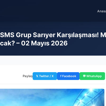
Anas
 SMS Grup Sarıyer Karşılaşması! 
acak? – 02 Mayıs 2026
Paylaş
𝕏 Twitter / X
f Facebook
💬 WhatsApp