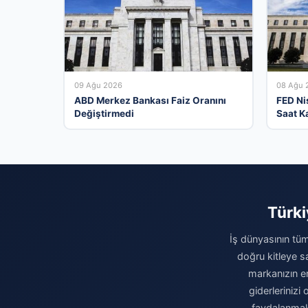
09 Ağu 2026
08 Ağu 
ABD Merkez Bankası Faiz Oranını
FED Ni
Değiştirmedi
Saat K
Yoruml
Türki
İş dünyasının tüm
doğru kitleye sa
markanızın eri
giderleriniz
faydalanmak 