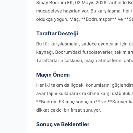
Sipay Bodrum FK, 02 Mayıs 2026 tarihinde Bod
mücadeleye hazırlanıyor. Bu karşılaşma, her iki
oldukça yoğun. Maç, **Bodrumspor** ve **Sarı
Taraftar Desteği
Bu tür karşılaşmalar, sadece oyuncular için d
kaynağı. Bodrum’daki futbolseverler, takımlar
Taraftarların coşkusu, maçın atmosferini daha
Maçın Önemi
Her iki takım da ligdeki konumlarını güçlendi
avantajını kullanarak rakibine karşı üstünlük 
**Bodrum FK maç sonuçları** ve **Sarıyer kar
dikkat çekici bir fırsat sunuyor.
Sonuç ve Beklentiler