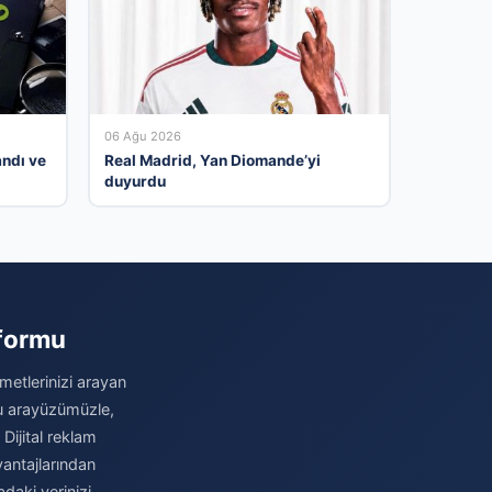
06 Ağu 2026
ndı ve
Real Madrid, Yan Diomande’yi
duyurdu
tformu
metlerinizi arayan
stu arayüzümüzle,
 Dijital reklam
antajlarından
daki yerinizi