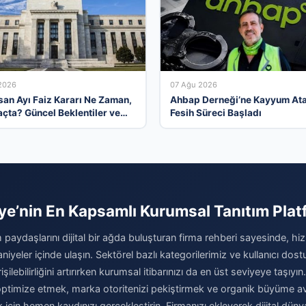
2026
07 Ağu 2026
san Ayı Faiz Kararı Ne Zaman,
Ahbap Derneği’ne Kayyum Ata
açta? Güncel Beklentiler ve
Fesih Süreci Başladı
ar
ye’nin En Kapsamlı Kurumsal Tanıtım Pla
 paydaşlarını dijital bir ağda buluşturan firma rehberi sayesinde, hiz
niyeler içinde ulaşın. Sektörel bazlı kategorilerimiz ve kullanıcı do
şilebilirliğini artırırken kurumsal itibarınızı da en üst seviyeye taşıyın.
i optimize etmek, marka otoritenizi pekiştirmek ve organik büyüme av
için hemen kaydınızı gerçekleştirin. Firmanızı ekleyerek dijital dünya