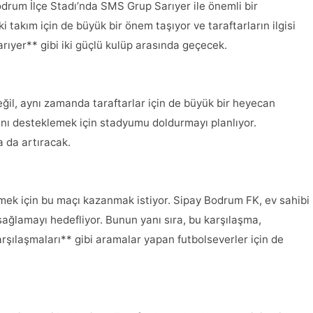
rum İlçe Stadı’nda SMS Grup Sarıyer ile önemli bir
 takım için de büyük bir önem taşıyor ve taraftarların ilgisi
yer** gibi iki güçlü kulüp arasında geçecek.
eğil, aynı zamanda taraftarlar için de büyük bir heyecan
ını desteklemek için stadyumu doldurmayı planlıyor.
 da artıracak.
rmek için bu maçı kazanmak istiyor. Sipay Bodrum FK, ev sahibi
sağlamayı hedefliyor. Bunun yanı sıra, bu karşılaşma,
şılaşmaları** gibi aramalar yapan futbolseverler için de