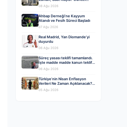
Beklentiler ve Yorumlar
08 Ağu 2026
Ahbap Derneği’ne Kayyum
Atandı ve Fesih Süreci Başladı
07 Ağu 2026
Real Madrid, Yan Diomande’yi
duyurdu
06 Ağu 2026
Süreç yasası teklifi tamamlandı.
İşte madde madde kanun teklifi
ve gerekçelerinin tam metni
06 Ağu 2026
Türkiye’nin Nisan Enflasyon
Verileri Ne Zaman Açıklanacak?
Ekonomistlerin Tahminleri ve
05 Ağu 2026
Beklentiler