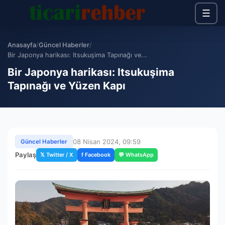
☰
Anasayfa
/
Güncel Haberler
/
Bir Japonya harikası: Itsukuşima Tapınağı ve...
Bir Japonya harikası: Itsukuşima
Tapınağı ve Yüzen Kapı
08 Nisan 2024, 09:59
Güncel Haberler
Paylaş
𝕏 Twitter / X
f Facebook
💬 WhatsApp