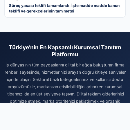
Süreç yasası teklifi tamamlandı. İşte madde madde kanun
teklifi ve gerekçelerinin tam metni
Türkiye’nin En Kapsamlı Kurumsal Tanıtım
Platformu
İş dünyasının tüm paydaşlarını dijital bir ağda buluşturan firma
rehberi sayesinde, hizmetlerinizi arayan doğru kitleye saniyeler
içinde ulaşın. Sektörel bazlı kategorilerimiz ve kullanıcı dostu
arayüzümüzle, markanızın erişilebilirliğini artırırken kurumsal
itibarınızı da en üst seviyeye taşıyın. Dijital reklam giderlerinizi
optimize etmek, marka otoritenizi pekiştirmek ve organik
büyüme avantajlarından faydalanmak için hemen kaydınızı
gerçekleştirin. Firmanızı ekleyerek dijital dünyadaki yerinizi
sağlamlaştırın ve büyüme yolculuğunuzda rakiplerinizin bir