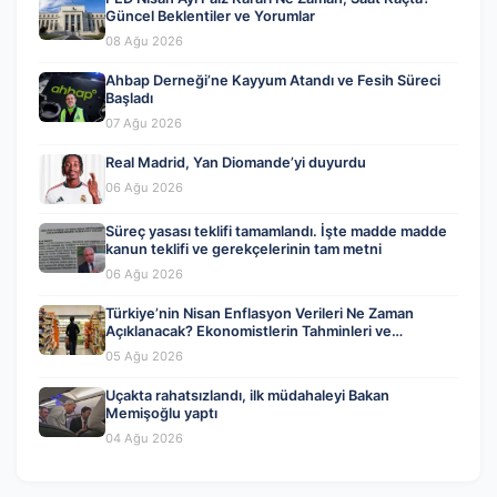
Güncel Beklentiler ve Yorumlar
08 Ağu 2026
Ahbap Derneği’ne Kayyum Atandı ve Fesih Süreci
Başladı
07 Ağu 2026
Real Madrid, Yan Diomande’yi duyurdu
06 Ağu 2026
Süreç yasası teklifi tamamlandı. İşte madde madde
kanun teklifi ve gerekçelerinin tam metni
06 Ağu 2026
Türkiye’nin Nisan Enflasyon Verileri Ne Zaman
Açıklanacak? Ekonomistlerin Tahminleri ve
Beklentiler
05 Ağu 2026
Uçakta rahatsızlandı, ilk müdahaleyi Bakan
Memişoğlu yaptı
04 Ağu 2026