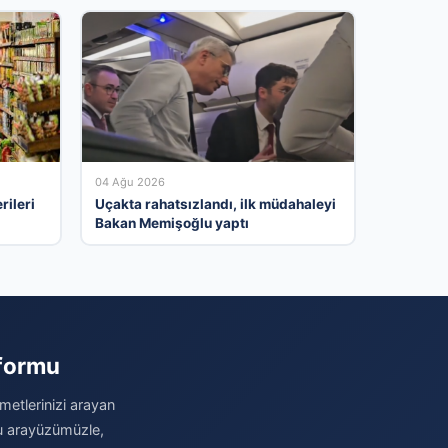
04 Ağu 2026
rileri
Uçakta rahatsızlandı, ilk müdahaleyi
Bakan Memişoğlu yaptı
tformu
metlerinizi arayan
stu arayüzümüzle,