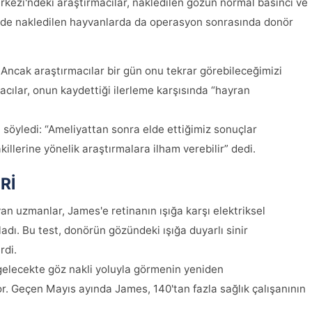
kezi'ndeki araştırmacılar, nakledilen gözün normal basıncı ve
ilde nakledilen hayvanlarda da operasyon sonrasında donör
ncak araştırmacılar bir gün onu tekrar görebileceğimizi
cılar, onun kaydettiği ilerleme karşısında “hayran
söyledi: “Ameliyattan sonra elde ettiğimiz sonuçlar
illerine yönelik araştırmalara ilham verebilir” dedi.
Rİ
an uzmanlar, James'e retinanın ışığa karşı elektriksel
ladı. Bu test, donörün gözündeki ışığa duyarlı sinir
rdi.
 gelecekte göz nakli yoluyla görmenin yeniden
r. Geçen Mayıs ayında James, 140'tan fazla sağlık çalışanının