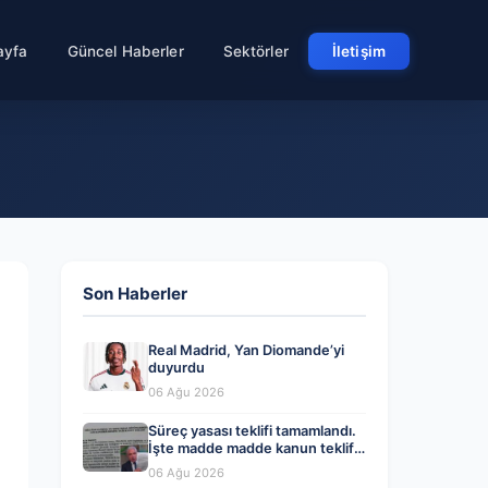
ayfa
Güncel Haberler
Sektörler
İletişim
Son Haberler
Real Madrid, Yan Diomande’yi
duyurdu
06 Ağu 2026
Süreç yasası teklifi tamamlandı.
İşte madde madde kanun teklifi
ve gerekçelerinin tam metni
06 Ağu 2026