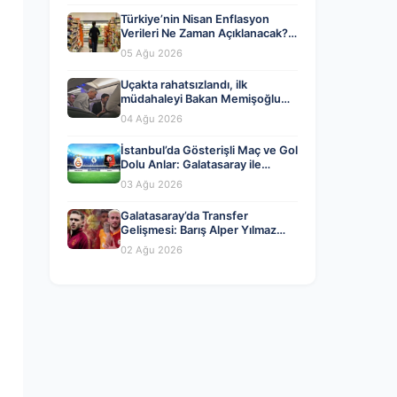
Türkiye’nin Nisan Enflasyon
Verileri Ne Zaman Açıklanacak?
Ekonomistlerin Tahminleri ve
05 Ağu 2026
Beklentiler
Uçakta rahatsızlandı, ilk
müdahaleyi Bakan Memişoğlu
yaptı
04 Ağu 2026
İstanbul’da Gösterişli Maç ve Gol
Dolu Anlar: Galatasaray ile
Rennes Berabere Kaldı
03 Ağu 2026
Galatasaray’da Transfer
Gelişmesi: Barış Alper Yılmaz
Ayrılığı mı Yaklaşıyor?
02 Ağu 2026