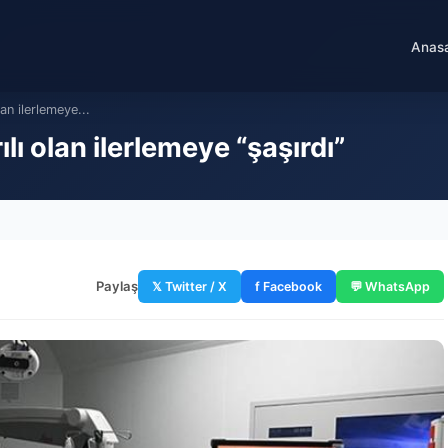
Anas
lan ilerlemeye...
ılı olan ilerlemeye “şaşırdı”
Paylaş
𝕏 Twitter / X
f Facebook
💬 WhatsApp