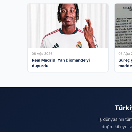
06 Ağu 2026
06 Ağu 
Real Madrid, Yan Diomande’yi
Süreç y
duyurdu
madde 
gerekç
Türki
İş dünyasının tüm
doğru kitleye sa