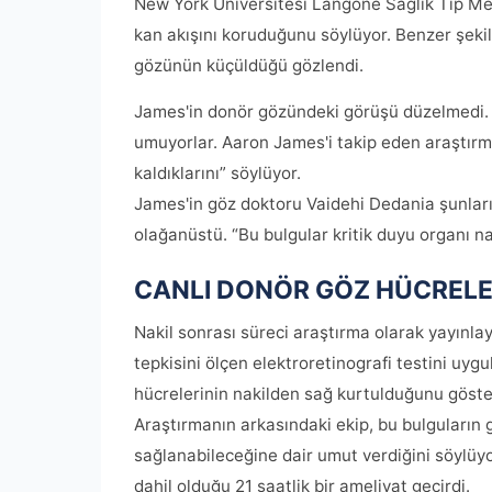
New York Üniversitesi Langone Sağlık Tıp Mer
kan akışını koruduğunu söylüyor. Benzer şek
gözünün küçüldüğü gözlendi.
James'in donör gözündeki görüşü düzelmedi. A
umuyorlar. Aaron James'i takip eden araştırma
kaldıklarını” söylüyor.
James'in göz doktoru Vaidehi Dedania şunları 
olağanüstü. “Bu bulgular kritik duyu organı nak
CANLI DONÖR GÖZ HÜCRELE
Nakil sonrası süreci araştırma olarak yayınlay
tepkisini ölçen elektroretinografi testini uygu
hücrelerinin nakilden sağ kurtulduğunu göste
Araştırmanın arkasındaki ekip, bu bulguların
sağlanabileceğine dair umut verdiğini söylüyo
dahil olduğu 21 saatlik bir ameliyat geçirdi.