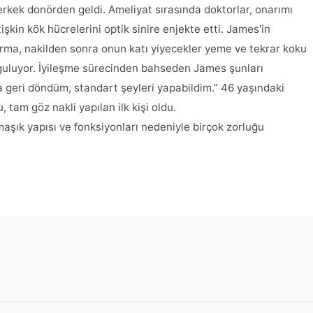
 erkek donörden geldi. Ameliyat sırasında doktorlar, onarımı
şkin kök hücrelerini optik sinire enjekte etti. James'in
ştırma, nakilden sonra onun katı yiyecekler yeme ve tekrar koku
rguluyor. İyileşme sürecinden bahseden James şunları
geri döndüm, standart şeyleri yapabildim.” 46 yaşındaki
 tam göz nakli yapılan ilk kişi oldu.
maşık yapısı ve fonksiyonları nedeniyle birçok zorluğu