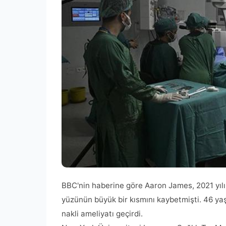
BBC'nin haberine göre Aaron James, 2021 yıl
yüzünün büyük bir kısmını kaybetmişti. 46 ya
nakli ameliyatı geçirdi.