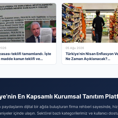
2026
05 Ağu 2026
asası teklifi tamamlandı. İşte
Türkiye’nin Nisan Enflasyon Ve
madde kanun teklifi ve
Ne Zaman Açıklanacak?
elerinin tam metni
Ekonomistlerin Tahminleri ve
Beklentiler
ye’nin En Kapsamlı Kurumsal Tanıtım Pla
 paydaşlarını dijital bir ağda buluşturan firma rehberi sayesinde, hiz
niyeler içinde ulaşın. Sektörel bazlı kategorilerimiz ve kullanıcı do