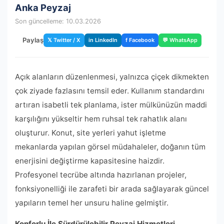
Anka Peyzaj
Son güncelleme: 10.03.2026
Paylaş
𝕏 Twitter / X
in LinkedIn
f Facebook
💬 WhatsApp
Açık alanların düzenlenmesi, yalnızca çiçek dikmekten
çok ziyade fazlasını temsil eder. Kullanım standardını
artıran isabetli tek planlama, ister mülkünüzün maddi
karşılığını yükseltir hem ruhsal tek rahatlık alanı
oluşturur. Konut, site yerleri yahut işletme
mekanlarda yapılan görsel müdahaleler, doğanın tüm
enerjisini değiştirme kapasitesine haizdir.
Profesyonel tecrübe altında hazırlanan projeler,
fonksiyonelliği ile zarafeti bir arada sağlayarak güncel
yapıların temel her unsuru haline gelmiştir.
Konforlu İle Sürdürülebilir Peyzaj Hizmetleri