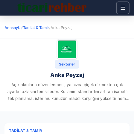
☰
Anasayfa
/
Tadilat & Tamir
/
Anka Peyzaj
Sektörler
Anka Peyzaj
Açık alanların düzenlenmesi, yalnızca çiçek dikmekten çok
ziyade fazlasını temsil eder. Kullanım standardını artıran isabetli
tek planlama, ister mülkünüzün maddi karşılığını yükseltir hem
ruhsal tek rahatlık alanı oluşturur. Konut, site yerleri yahut
işletme mekanlarda yapılan...
TADILAT & TAMIR