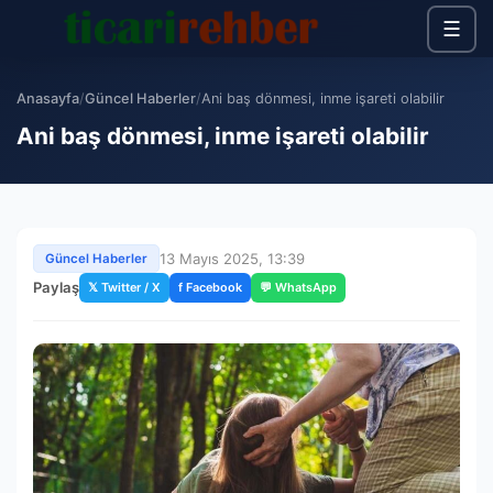
☰
Anasayfa
/
Güncel Haberler
/
Ani baş dönmesi, inme işareti olabilir
Ani baş dönmesi, inme işareti olabilir
13 Mayıs 2025, 13:39
Güncel Haberler
Paylaş
𝕏 Twitter / X
f Facebook
💬 WhatsApp