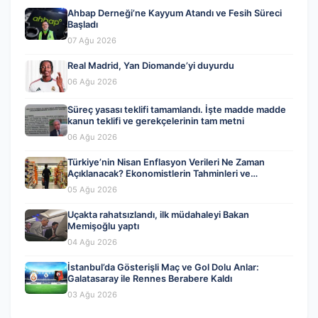
Ahbap Derneği’ne Kayyum Atandı ve Fesih Süreci
Başladı
07 Ağu 2026
Real Madrid, Yan Diomande’yi duyurdu
06 Ağu 2026
Süreç yasası teklifi tamamlandı. İşte madde madde
kanun teklifi ve gerekçelerinin tam metni
06 Ağu 2026
Türkiye’nin Nisan Enflasyon Verileri Ne Zaman
Açıklanacak? Ekonomistlerin Tahminleri ve
Beklentiler
05 Ağu 2026
Uçakta rahatsızlandı, ilk müdahaleyi Bakan
Memişoğlu yaptı
04 Ağu 2026
İstanbul’da Gösterişli Maç ve Gol Dolu Anlar:
Galatasaray ile Rennes Berabere Kaldı
03 Ağu 2026