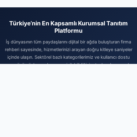
Türkiye’nin En Kapsamlı Kurumsal Tanıtım
Platformu
İş dünyasının tüm paydaşlarını dijital bir ağda buluşturan firma
rehberi sayesinde, hizmetlerinizi arayan doğru kitleye saniyeler
içinde ulaşın. Sektörel bazlı kategorilerimiz ve kullanıcı dostu
arayüzümüzle, markanızın erişilebilirliğini artırırken kurumsal
itibarınızı da en üst seviyeye taşıyın. Dijital reklam giderlerinizi
optimize etmek, marka otoritenizi pekiştirmek ve organik
büyüme avantajlarından faydalanmak için hemen kaydınızı
gerçekleştirin. Firmanızı ekleyerek dijital dünyadaki yerinizi
sağlamlaştırın ve büyüme yolculuğunuzda rakiplerinizin bir
adım önüne geçin. Profesyonel çözümlerle işinizi büyütmek
için doğru adrestesiniz.
Firma Ekle