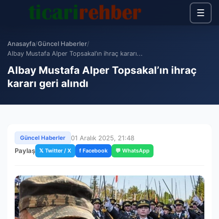
☰
Anasayfa
/
Güncel Haberler
/
Albay Mustafa Alper Topsakal’ın ihraç kararı...
Albay Mustafa Alper Topsakal’ın ihraç
kararı geri alındı
01 Aralık 2025, 21:48
Güncel Haberler
Paylaş
𝕏 Twitter / X
f Facebook
💬 WhatsApp