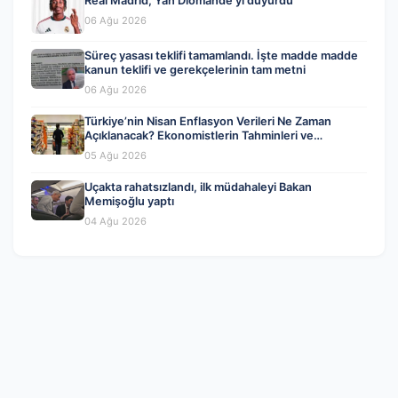
Real Madrid, Yan Diomande’yi duyurdu
06 Ağu 2026
Süreç yasası teklifi tamamlandı. İşte madde madde
kanun teklifi ve gerekçelerinin tam metni
06 Ağu 2026
Türkiye’nin Nisan Enflasyon Verileri Ne Zaman
Açıklanacak? Ekonomistlerin Tahminleri ve
Beklentiler
05 Ağu 2026
Uçakta rahatsızlandı, ilk müdahaleyi Bakan
Memişoğlu yaptı
04 Ağu 2026