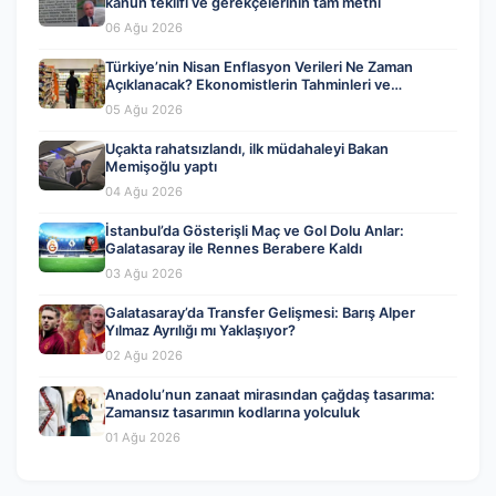
kanun teklifi ve gerekçelerinin tam metni
06 Ağu 2026
Türkiye’nin Nisan Enflasyon Verileri Ne Zaman
Açıklanacak? Ekonomistlerin Tahminleri ve
Beklentiler
05 Ağu 2026
Uçakta rahatsızlandı, ilk müdahaleyi Bakan
Memişoğlu yaptı
04 Ağu 2026
İstanbul’da Gösterişli Maç ve Gol Dolu Anlar:
Galatasaray ile Rennes Berabere Kaldı
03 Ağu 2026
Galatasaray’da Transfer Gelişmesi: Barış Alper
Yılmaz Ayrılığı mı Yaklaşıyor?
02 Ağu 2026
Anadolu’nun zanaat mirasından çağdaş tasarıma:
Zamansız tasarımın kodlarına yolculuk
01 Ağu 2026