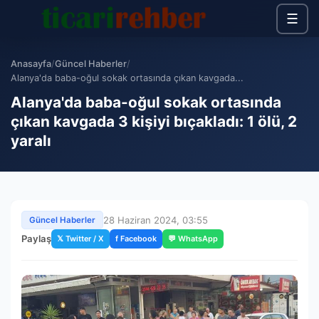
☰
Anasayfa
/
Güncel Haberler
/
Alanya'da baba-oğul sokak ortasında çıkan kavgada...
Alanya'da baba-oğul sokak ortasında
çıkan kavgada 3 kişiyi bıçakladı: 1 ölü, 2
yaralı
28 Haziran 2024, 03:55
Güncel Haberler
Paylaş
𝕏 Twitter / X
f Facebook
💬 WhatsApp