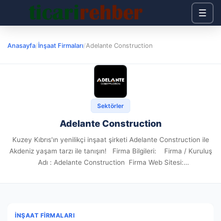
☰
Anasayfa
/
İnşaat Firmaları
/
Adelante Construction
Sektörler
Adelante Construction
Kuzey Kıbrıs'ın yenilikçi inşaat şirketi Adelante Construction ile
Akdeniz yaşam tarzı ile tanışın! Firma Bilgileri: Firma / Kuruluş
Adı : Adelante Construction Firma Web Sitesi:
https://www.adelantecy.com/ Firma Adresi: Semih Sancar Cad.
Carrington Gold...
İNŞAAT FIRMALARI