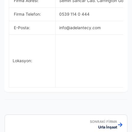
Firma Adresi:
Semih Sancar Cad. Carrington Gold T
Firma Telefon:
0539 114 0 444
E-Posta:
info@adelantecy.com
Lokasyon:
SONRAKI FIRMA
→
Urla İnşaat