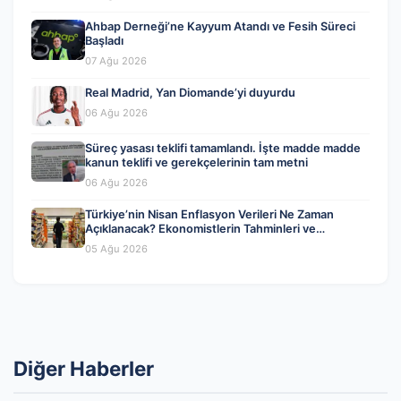
Ahbap Derneği’ne Kayyum Atandı ve Fesih Süreci
Başladı
07 Ağu 2026
Real Madrid, Yan Diomande’yi duyurdu
06 Ağu 2026
Süreç yasası teklifi tamamlandı. İşte madde madde
kanun teklifi ve gerekçelerinin tam metni
06 Ağu 2026
Türkiye’nin Nisan Enflasyon Verileri Ne Zaman
Açıklanacak? Ekonomistlerin Tahminleri ve
Beklentiler
05 Ağu 2026
Diğer Haberler