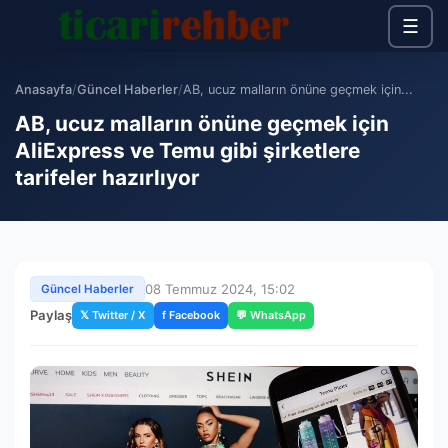
☰
Anasayfa
/
Güncel Haberler
/
AB, ucuz malların önüne geçmek için...
AB, ucuz malların önüne geçmek için
AliExpress ve Temu gibi şirketlere
tarifeler hazırlıyor
08 Temmuz 2024, 15:02
Güncel Haberler
Paylaş
𝕏 Twitter / X
f Facebook
💬 WhatsApp