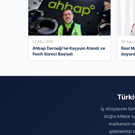
07 Ağu 2026
06 Ağu 
Ahbap Derneği’ne Kayyum Atandı ve
Real M
Fesih Süreci Başladı
duyur
Türki
İş dünyasının tüm
doğru kitleye sa
markanızın eri
giderleriniz