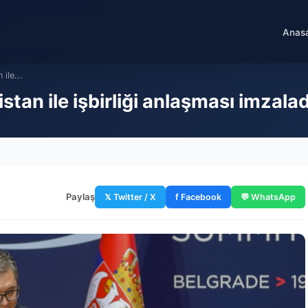
Anas
 ile...
istan ile işbirliği anlaşması imzalad
Paylaş
𝕏 Twitter / X
f Facebook
💬 WhatsApp