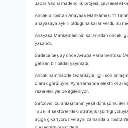
Jadar Vadisi madencilik projesi, çevresel etki
Ancak Sırbistan Anayasa Mahkemesi 11 Temmuz
anayasaya aykırı olduğuna karar verdi. Bu ne
Anayasa Mahkemesi'nin kararından önceki gü
yaşandı.
Sadece beş ay önce Avrupa Parlamentosu (AP), Sı
getiren bir bildiri yayınladı.
Ancak hammadde tedarikiyle ilgili son anlaşma
olarak görülüyor. Aynı zamanda elektrikli araç
rezervleriyle de ilgileniyor.
Sefcovic, bu anlaşmanın yeşil dönüşümü ilerle
“Bu kilit sektörlerdeki stratejik işbirliği yolu
açığa çıkarıyoruz ve aynı zamanda Sırbistan'
güçlendiriyoruz” dedi.