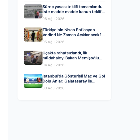
Süreç yasası teklifi tamamlandı.
İşte madde madde kanun teklifi
ve gerekçelerinin tam metni
06 Ağu 2026
Türkiye’nin Nisan Enflasyon
Verileri Ne Zaman Açıklanacak?
Ekonomistlerin Tahminleri ve
05 Ağu 2026
Beklentiler
Uçakta rahatsızlandı, ilk
müdahaleyi Bakan Memişoğlu
yaptı
04 Ağu 2026
İstanbul’da Gösterişli Maç ve Gol
Dolu Anlar: Galatasaray ile
Rennes Berabere Kaldı
03 Ağu 2026