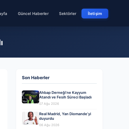
ayfa
Güncel Haberler
Sektörler
İletişim
ı
Son Haberler
Ahbap Derneği’ne Kayyum
Atandı ve Fesih Süreci Başladı
07 Ağu 2026
Real Madrid, Yan Diomande’yi
duyurdu
06 Ağu 2026