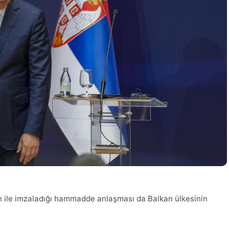
tan ile imzaladığı hammadde anlaşması da Balkan ülkesinin