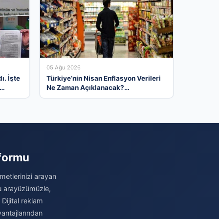
05 Ağu 2026
ı. İşte
Türkiye’nin Nisan Enflasyon Verileri
Ne Zaman Açıklanacak?
Ekonomistlerin Tahminleri ve
Beklentiler
tformu
metlerinizi arayan
stu arayüzümüzle,
 Dijital reklam
antajlarından