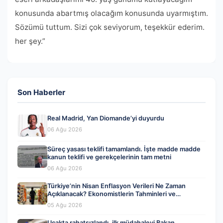
konusunda abartmış olacağım konusunda uyarmıştım.
Sözümü tuttum. Sizi çok seviyorum, teşekkür ederim.
her şey.”
Son Haberler
Real Madrid, Yan Diomande’yi duyurdu
06 Ağu 2026
Süreç yasası teklifi tamamlandı. İşte madde madde
kanun teklifi ve gerekçelerinin tam metni
06 Ağu 2026
Türkiye’nin Nisan Enflasyon Verileri Ne Zaman
Açıklanacak? Ekonomistlerin Tahminleri ve
Beklentiler
05 Ağu 2026
Uçakta rahatsızlandı, ilk müdahaleyi Bakan