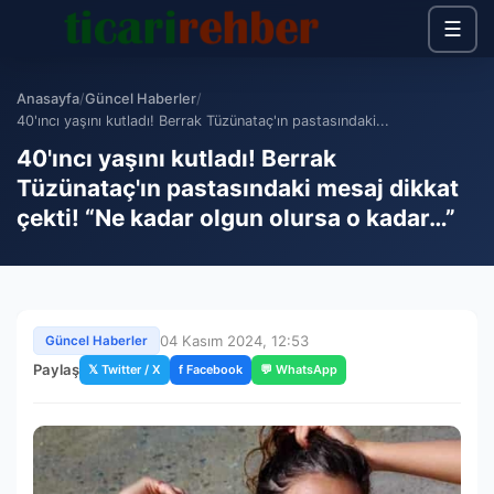
☰
Anasayfa
/
Güncel Haberler
/
40'ıncı yaşını kutladı! Berrak Tüzünataç'ın pastasındaki...
40'ıncı yaşını kutladı! Berrak
Tüzünataç'ın pastasındaki mesaj dikkat
çekti! “Ne kadar olgun olursa o kadar…”
04 Kasım 2024, 12:53
Güncel Haberler
Paylaş
𝕏 Twitter / X
f Facebook
💬 WhatsApp