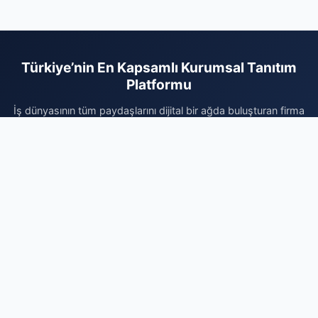
Türkiye’nin En Kapsamlı Kurumsal Tanıtım
Platformu
İş dünyasının tüm paydaşlarını dijital bir ağda buluşturan firma
rehberi sayesinde, hizmetlerinizi arayan doğru kitleye saniyeler
içinde ulaşın. Sektörel bazlı kategorilerimiz ve kullanıcı dostu
arayüzümüzle, markanızın erişilebilirliğini artırırken kurumsal
itibarınızı da en üst seviyeye taşıyın. Dijital reklam giderlerinizi
optimize etmek, marka otoritenizi pekiştirmek ve organik
büyüme avantajlarından faydalanmak için hemen kaydınızı
gerçekleştirin. Firmanızı ekleyerek dijital dünyadaki yerinizi
sağlamlaştırın ve büyüme yolculuğunuzda rakiplerinizin bir
adım önüne geçin. Profesyonel çözümlerle işinizi büyütmek
için doğru adrestesiniz.