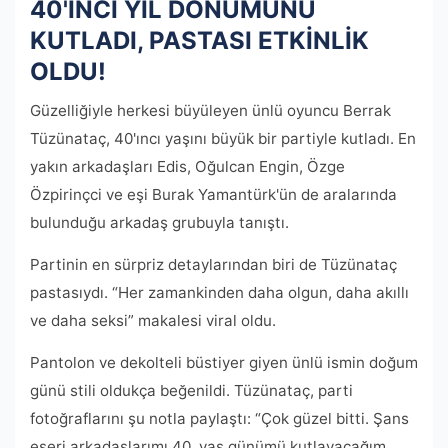
40'INCI YIL DÖNÜMÜNÜ
KUTLADI, PASTASI ETKİNLİK
OLDU!
Güzelliğiyle herkesi büyüleyen ünlü oyuncu Berrak
Tüzünataç, 40'ıncı yaşını büyük bir partiyle kutladı. En
yakın arkadaşları Edis, Oğulcan Engin, Özge
Özpirinçci ve eşi Burak Yamantürk'ün de aralarında
bulunduğu arkadaş grubuyla tanıştı.
Partinin en sürpriz detaylarından biri de Tüzünataç
pastasıydı. “Her zamankinden daha olgun, daha akıllı
ve daha seksi” makalesi viral oldu.
Pantolon ve dekolteli büstiyer giyen ünlü ismin doğum
günü stili oldukça beğenildi. Tüzünataç, parti
fotoğraflarını şu notla paylaştı: “Çok güzel bitti. Şans
eseri arkadaşlarımı 40. yaş günümü kutlayacağım