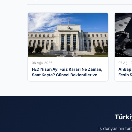
08 Ağu 2026
07 Ağu 
FED Nisan Ayı Faiz Kararı Ne Zaman,
Ahbap 
Saat Kaçta? Güncel Beklentiler ve
Fesih 
Yorumlar
Türki
İş dünyasının tüm