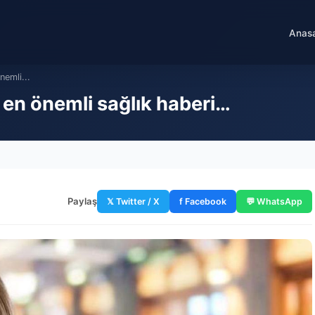
Anas
emli...
n önemli sağlık haberi…
Paylaş
𝕏 Twitter / X
f Facebook
💬 WhatsApp