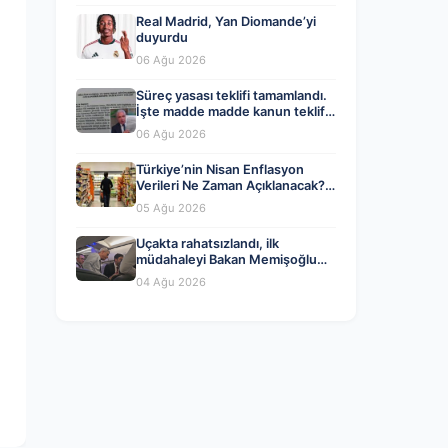
Real Madrid, Yan Diomande’yi
duyurdu
06 Ağu 2026
Süreç yasası teklifi tamamlandı.
İşte madde madde kanun teklifi
ve gerekçelerinin tam metni
06 Ağu 2026
Türkiye’nin Nisan Enflasyon
Verileri Ne Zaman Açıklanacak?
Ekonomistlerin Tahminleri ve
05 Ağu 2026
Beklentiler
Uçakta rahatsızlandı, ilk
müdahaleyi Bakan Memişoğlu
yaptı
04 Ağu 2026