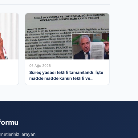
06 Ağu 2026
Süreç yasası teklifi tamamlandı. İşte
madde madde kanun teklifi ve
gerekçelerinin tam metni
tformu
metlerinizi arayan