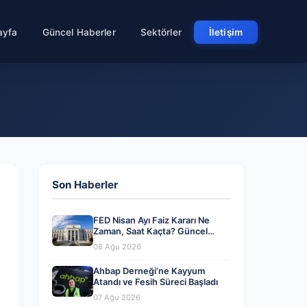
ayfa
Güncel Haberler
Sektörler
İletişim
Son Haberler
FED Nisan Ayı Faiz Kararı Ne
Zaman, Saat Kaçta? Güncel
Beklentiler ve Yorumlar
08 Ağu 2026
Ahbap Derneği’ne Kayyum
Atandı ve Fesih Süreci Başladı
07 Ağu 2026