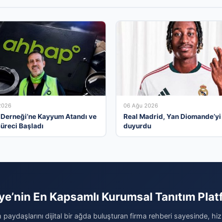
2026
06 Ağu 2026
Derneği’ne Kayyum Atandı ve
Real Madrid, Yan Diomande’yi
Süreci Başladı
duyurdu
ye’nin En Kapsamlı Kurumsal Tanıtım Pla
 paydaşlarını dijital bir ağda buluşturan firma rehberi sayesinde, hiz